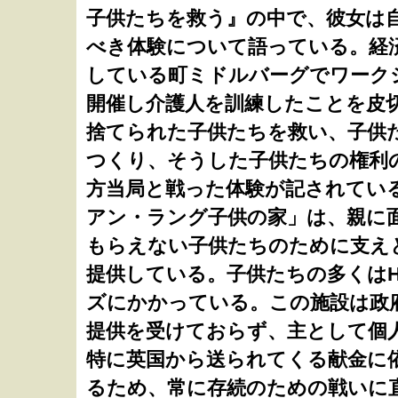
ぶ
子供たちを救う』の中で、彼女は
べき体験について語っている。経
|
している町ミドルバーグでワーク
開催し介護人を訓練したことを皮
ナ
捨てられた子供たちを救い、子供
つくり、そうした子供たちの権利
ビ
方当局と戦った体験が記されている
アン・ラング子供の家」は、親に
ゲ
もらえない子供たちのために支え
提供している。子供たちの多くはH
ー
ズにかかっている。この施設は政
提供を受けておらず、主として個
シ
特に英国から送られてくる献金に
るため、常に存続のための戦いに