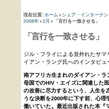
コ
現在位置:
ホーム
›
シェア・インターナシ
ン
2008年
›
2月
›
「言行を一致させる」
「言行を一致させる」
テ
ン
ジル・フライによる並外れたサマ
イアン・ラング氏へのインタビュ
ツ
南アフリカ生まれのダイアン・ラ
に
母国でのHIV・エイズに関連した
の改善に尽力するという、人生を
飛
うな決断を2000年に下す前、心理
働いていた。最近出版された本『