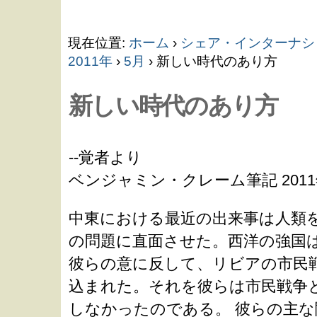
コ
現在位置:
ホーム
›
シェア・インターナシ
ン
2011年
›
5月
›
新しい時代のあり方
新しい時代のあり方
テ
ン
--覚者より
ベンジャミン・クレーム筆記 2011
ツ
中東における最近の出来事は人類
に
の問題に直面させた。西洋の強国
彼らの意に反して、リビアの市民
飛
込まれた。それを彼らは市民戦争
しなかったのである。 彼らの主な