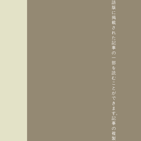
語
版
に
掲
載
さ
れ
た
記
事
の
一
部
を
読
む
こ
と
が
で
き
ま
す。
記
事
の
複
製