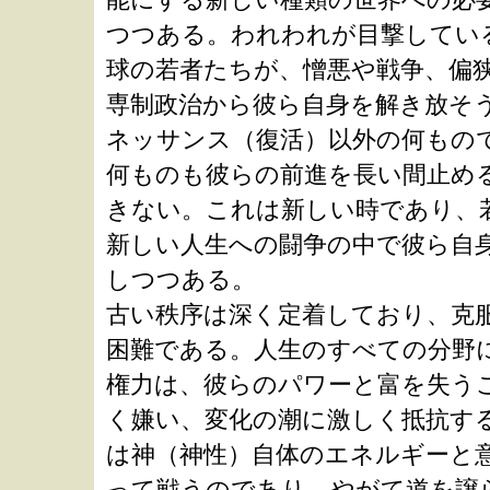
つつある。われわれが目撃してい
球の若者たちが、憎悪や戦争、偏
専制政治から彼ら自身を解き放そ
ネッサンス（復活）以外の何もの
何ものも彼らの前進を長い間止め
きない。これは新しい時であり、
新しい人生への闘争の中で彼ら自
しつつある。
古い秩序は深く定着しており、克
困難である。人生のすべての分野
権力は、彼らのパワーと富を失う
く嫌い、変化の潮に激しく抵抗す
は神（神性）自体のエネルギーと
って戦うのであり、やがて道を譲