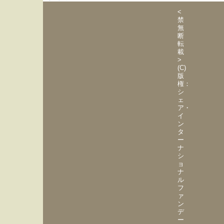
<
禁
無
断
転
載
>
(C)
版
権：
シ
ェ
ア・
イ
ン
タ
ー
ナ
シ
ョ
ナ
ル
フ
ァ
ン
デ
ー