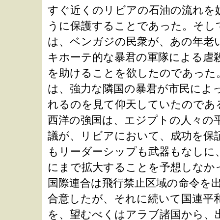
ぶ
すぐ近くのリビアの石油の流れを
うに保護することであった。そし
|
は、ベンガジの民衆が、あの年老
キホーテ的な暴君の軍隊による虐
ナ
を助けることを欲したのであった
は、強力な隣国の暴君が市民によ
ビ
れるのを見て仰天していたのであ
西洋の強国は、エジプトの人々の
ゲ
議が、リビアにおいて、成功を保
もリーダーシップも武器もなしに
ー
にまで拡大することを予想しなか
国際連合は飛行禁止区域の命令を
シ
合意したが、それに続いて国連平
を、望むべくはアラブ諸国から、