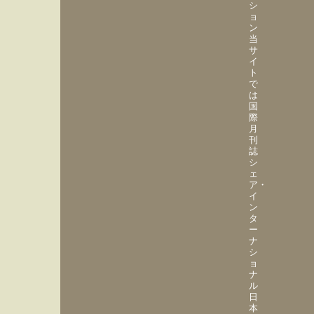
シ
ョ
ン
当
サ
イ
ト
で
は
国
際
月
刊
誌
シ
ェ
ア・
イ
ン
タ
ー
ナ
シ
ョ
ナ
ル
日
本