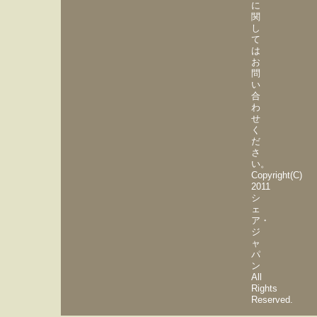
に
関
し
て
は
お
問
い
合
わ
せ
く
だ
さ
い。
Copyright(C)
2011
シ
ェ
ア・
ジ
ャ
パ
ン
All
Rights
Reserved.