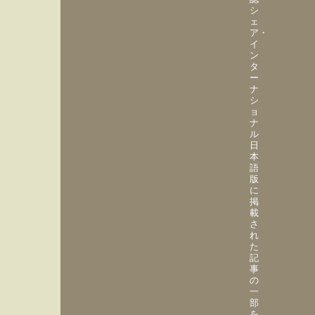
シ
ェ
ア・
イ
ン
タ
ー
ナ
シ
ョ
ナ
ル
日
本
語
版
に
掲
載
さ
れ
た
記
事
の
一
部
を