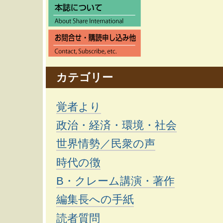
ぶ
|
ナ
カテゴリー
ビ
覚者より
政治・経済・環境・社会
ゲ
世界情勢／民衆の声
時代の徴
ー
B・クレーム講演・著作
シ
編集長への手紙
読者質問