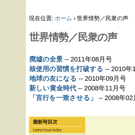
コ
現在位置:
ホーム
›
世界情勢／民衆の声
ン
世界情勢／民衆の声
テ
廃墟の全景
--
2011年08月号
ン
核使用の習慣を打破する
--
2010年
地球の友になる
--
2010年09月号
ツ
新しい黄金時代
--
2008年11月号
「言行を一致させる」
--
2008年0
に
飛