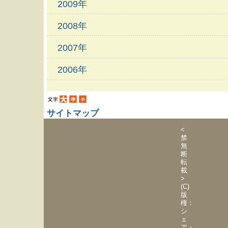
2009年
2008年
2007年
2006年
サイトマップ
<
禁
無
断
転
載
>
(C)
版
権：
シ
ェ
ア・