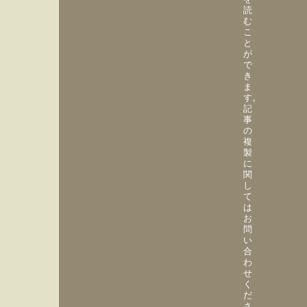
読
む
こ
と
が
で
き
ま
す。
記
事
の
複
製
に
関
し
て
は
お
問
い
合
わ
せ
く
だ
さ