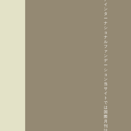
イ
ン
タ
ー
ナ
シ
ョ
ナ
ル
フ
ァ
ン
デ
ー
シ
ョ
ン
当
サ
イ
ト
で
は
国
際
月
刊
誌