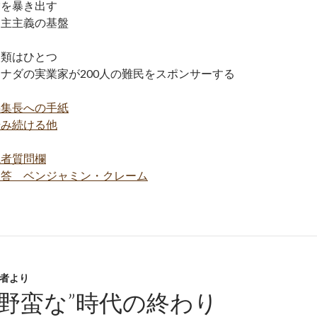
嘘を暴き出す
民主主義の基盤
人類はひとつ
カナダの実業家が200人の難民をスポンサーする
編集長への手紙
歩み続ける他
読者質問欄
回答 ベンジャミン・クレーム
者より
“野蛮な”時代の終わり