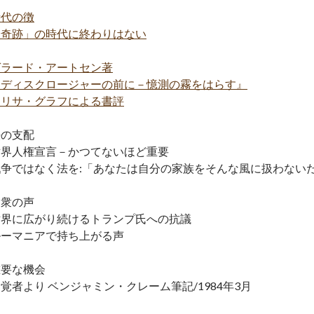
時代の徴
「奇跡」の時代に終わりはない
ゲラード・アートセン著
『ディスクロージャーの前に－憶測の霧をはらす』
エリサ・グラフによる書評
法の支配
世界人権宣言－かつてないほど重要
戦争ではなく法を:「あなたは自分の家族をそんな風に扱わない
民衆の声
世界に広がり続けるトランプ氏への抗議
ルーマニアで持ち上がる声
重要な機会
覚者より ベンジャミン・クレーム筆記/1984年3月