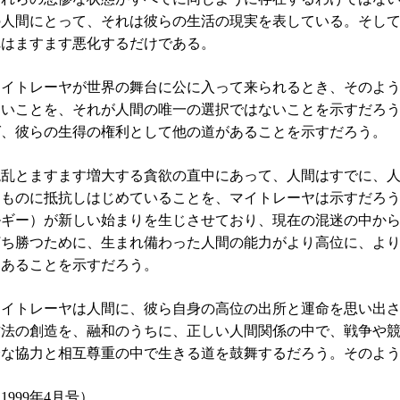
の人間にとって、それは彼らの生活の現実を表している。そし
れはますます悪化するだけである。
マイトレーヤが世界の舞台に公に入って来られるとき、そのよ
ないことを、それが人間の唯一の選択ではないことを示すだろ
ば、彼らの生得の権利として他の道があることを示すだろう。
混乱とますます増大する貪欲の直中にあって、人間はすでに、
るものに抵抗しはじめていることを、マイトレーヤは示すだろ
ルギー）が新しい始まりを生じさせており、現在の混迷の中か
打ち勝つために、生まれ備わった人間の能力がより高位に、よ
つあることを示すだろう。
マイトレーヤは人間に、彼ら自身の高位の出所と運命を思い出
方法の創造を、融和のうちに、正しい人間関係の中で、戦争や
全な協力と相互尊重の中で生きる道を鼓舞するだろう。そのよ
（
1999
年
4
月号）