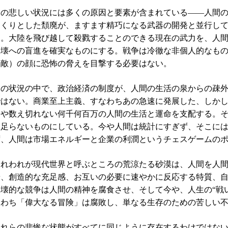
この悲しい状況には多くの原因と要素が含まれている——人間
っくりとした頽廃が、ますます精巧になる武器の開発と並行し
る。大陸を飛び越して殺戮することのできる現在の武力を、人
破壊への盲進を確実なものにする。戦争は冷徹な非個人的なも
（敵）の顔に恐怖の脅えを目撃する必要はない。
この状況の中で、政治経済の制度が、人間の生活の泉からの疎
ではない。商業至上主義、すなわちあの急速に発展した、しか
今や数え切れない何千何百万の人間の生活と運命を支配する。
に足らないものにしている。今や人間は統計にすぎず、そこに
ず、人間は市場エネルギーと企業の利潤というチェスゲームの
われわれが現代世界と呼ぶところの荒涼たる砂漠は、人間を人
や、創造的な充足感、お互いの必要に速やかに反応する特質、
破壊的な競争は人間の精神を腐食させ、そして今や、人生の“戦
なわち「偉大なる冒険」は腐敗し、単なる生存のための苦しい
これらの悲惨な状態がすべてに同じように存在するわけではな