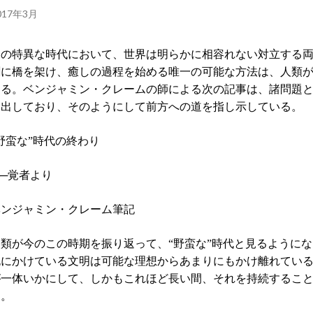
017年3月
この特異な時代において、世界は明らかに相容れない対立する
割に橋を架け、癒しの過程を始める唯一の可能な方法は、人類
ある。ベンジャミン・クレームの師による次の記事は、諸問題
き出しており、そのようにして前方への道を指し示している。
野蛮な”時代の終わり
──覚者より
ベンジャミン・クレーム筆記
人類が今のこの時期を振り返って、“野蛮な”時代と見るように
死にかけている文明は可能な理想からあまりにもかけ離れてい
が一体いかにして、しかもこれほど長い間、それを持続するこ
う。