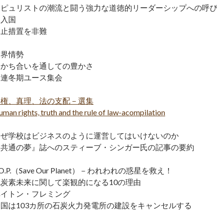
ポピュリストの潮流と闘う強力な道徳的リーダーシップへの呼び
民入国
禁止措置を非難
世界情勢
分かち合いを通しての豊かさ
国連冬期ユース集会
人権、真理、法の支配－選集
man rights, truth and the rule of law-acompilation
なぜ学校はビジネスのように運営してはいけないのか
『共通の夢』誌へのスティーブ・シンガー氏の記事の要約
.O.P.（Save Our Planet）－われわれの惑星を救え！
低炭素未来に関して楽観的になる10の理由
ペイトン・フレミング
中国は103カ所の石炭火力発電所の建設をキャンセルする