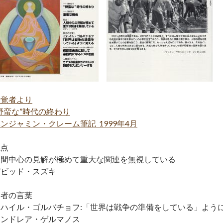
ー覚者より
野蛮な”時代の終わり
ンジャミン・クレーム筆記 1999年4月
視点
人間中心の見解が極めて重大な関連を無視している
デビッド・スズキ
賢者の言葉
ミハイル・ゴルバチョフ:「世界は戦争の準備をしている」よう
アンドレア・ゲルマノス