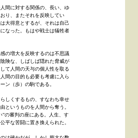
の人間に対する関係の、長い、ゆ
ており、またそれを反映してい
間は大得意とするが、それは自己
のになった。もはや戦士は犠牲者
外感の増大を反映するのは不思議
し陰険な、しばしば隠れた脅威が
そして人間の天与の個人性を取る
は人間の目的も必要も考慮に入ら
ポーン（歩）の駒である。
間らしくするもの、すなわち幸せ
自由というものを人間から奪う。
い”の審判の座にある。人生、す
不公平な苦闘に置き換えられた。
いのは確かだが、しかし膨大な数