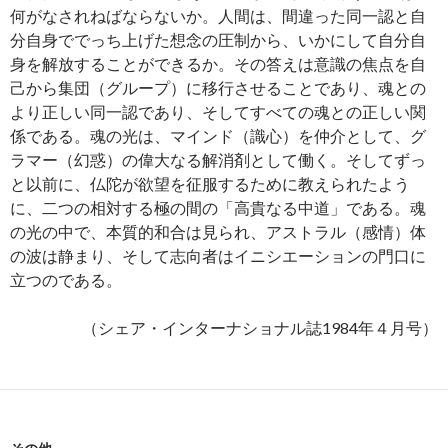
何がなされねばならないか。人間は、間違った同一認と自
分自身ででっち上げた想念の圧制から、いかにして自分自
身を解放することができるか。その答えは意識の焦点を自
己から集団（グループ）に移行させることであり、魂との
より正しい同一認であり、そしてすべての魂との正しい関
係である。魂の光は、マインド（識心）を仲介として、グ
ラマー（幻惑）の偉大なる解消剤として働く。そしてずっ
と以前に、仏陀が欲望を征服するために教えられたよう
に、二つの相対する極の間の「高貴なる中道」である。魂
の光の中で、本質的和合は見られ、アストラル（感情）体
の波は静まり、そして志向者はイニシエーションの門口に
立つのである。
（シェア・インターナショナル誌1984年４月号）