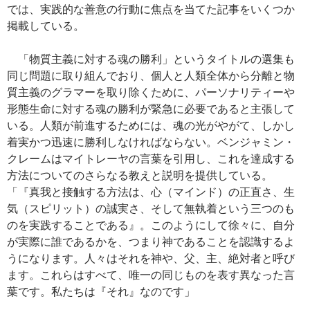
では、実践的な善意の行動に焦点を当てた記事をいくつか
掲載している。
「物質主義に対する魂の勝利」というタイトルの選集も
同じ問題に取り組んでおり、個人と人類全体から分離と物
質主義のグラマーを取り除くために、パーソナリティーや
形態生命に対する魂の勝利が緊急に必要であると主張して
いる。人類が前進するためには、魂の光がやがて、しかし
着実かつ迅速に勝利しなければならない。ベンジャミン・
クレームはマイトレーヤの言葉を引用し、これを達成する
方法についてのさらなる教えと説明を提供している。
「『真我と接触する方法は、心（マインド）の正直さ、生
気（スピリット）の誠実さ、そして無執着という三つのも
のを実践することである』。このようにして徐々に、自分
が実際に誰であるかを、つまり神であることを認識するよ
うになります。人々はそれを神や、父、主、絶対者と呼び
ます。これらはすべて、唯一の同じものを表す異なった言
葉です。私たちは『それ』なのです」