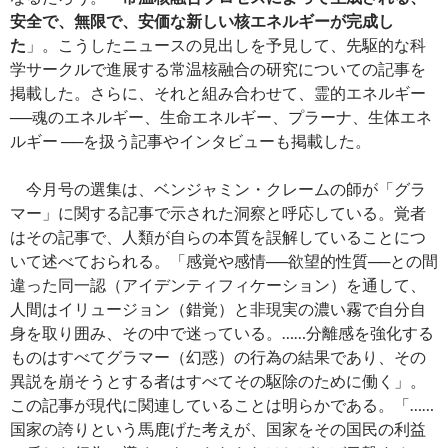
安全で、無限で、安価な新しい核エネルギーが完成し
た
」。こうしたニュースの見出しを予見して、先駆的な科
学サークルで進展する常温核融合の研究についての記事を
掲載した。さらに、それと組み合わせて、霊的エネルギー
──魂のエネルギー、生命エネルギー、プラーナ、生体エネ
ルギー ──を扱う記事やインタビューも掲載した。
今月号の選集は、ベンジャミン・クレームの師が「グラ
マー」に関する記事で示された洞察と呼応している。覚者
はその記事で、人類が自らの本質を誤解していることにつ
いて述べておられる。「感覚や感情──欲望的性質──との間
違った同一認（アイデンティフィケーション）を通して、
人間はイリュージョン（錯覚）と非現実の濃い霧で自分自
身を取り囲み、その中で迷っている。……分離感を強化する
ものはすべてグラマー（幻惑）の行為の結果であり、その
異説を崩そうとする者はすべてその駆除のために働く」。
この記事が現代に関連していることは明らかである。「……
国家の誇りという馬鹿げた考えが、国家をその国民の利益