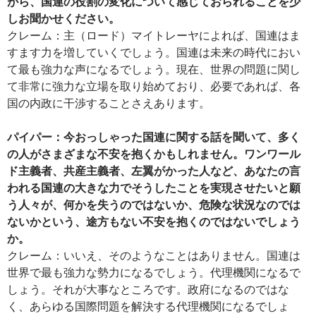
がら、国連の役割の変化について感じておられることを少
しお聞かせください。
クレーム：主（ロード）マイトレーヤによれば、国連はま
すます力を増していくでしょう。国連は未来の時代におい
て最も強力な声になるでしょう。現在、世界の問題に関し
て非常に強力な立場を取り始めており、必要であれば、各
国の内政に干渉することさえあります。
パイパー：今おっしゃった国連に関する話を聞いて、多く
の人がさまざまな不安を抱くかもしれません。ワンワール
ド主義者、共産主義者、左翼がかった人など、あなたの言
われる国連の大きな力でそうしたことを実現させたいと願
う人々が、何かを失うのではないか、危険な状況なのでは
ないかという、途方もない不安を抱くのではないでしょう
か。
クレーム：いいえ、そのようなことはありません。国連は
世界で最も強力な勢力になるでしょう。代理機関になるで
しょう。それが大事なところです。政府になるのではな
く、あらゆる国際問題を解決する代理機関になるでしょ