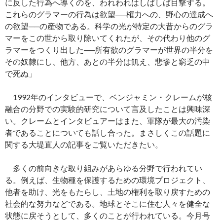
に反した行為へ導くのを、われわれはしばしば目撃する。
これらのグラマーの行為は欲望──権力への、野心の達成へ
の欲望──の産物である。科学の光が特定の大昔からのグラ
マーをこの世から取り除いてくれたが、その代わり他のグ
ラマーをつくり出した──所有欲のグラマーが世界の半分を
その奴隷にし、他方、あとの半分は飢え、悲惨と窮乏の中
で死ぬ」
1992年のインタビューで、ベンジャミン・クレームが核
融合の分野での実験的研究について言及したことは興味深
い。クレームとインタビュアーはまた、軍隊が最大の汚染
者であることについても話し合った。まさしくこの話題に
関する大堤直人の記事をご覧いただきたい。
多くの前向きな取り組みがあらゆる分野で行われてい
る。例えば、生物種を保護するための環境プロジェクト、
他者を助け、光をもたらし、土地の権利を取り戻すための
社会的な努力などである。地球とそこに住む人々を健全な
状態に戻そうとして、多くのことが行われている。今月号