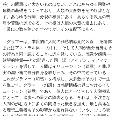
惑）の問題ほど大きいものはない。これはあらゆる困難や
危機の基礎をつくっており、人類の大多数をその奴隷とな
す。あらゆる分離、分裂の根源にあり、あらゆる次元の苦
痛や苦難の源である。その根は人類の大昔の過去にあり、
非常に少数を除いたすべてが、その支配下にある。
グラマーは、本質的に人間の触感的感覚的装置──感情体
またはアストラル体──の中に、そして人間が自分自身をそ
の行為と同一認することに源を発している。感覚や感情──
欲望的性質──との間違った同一認（アイデンティフィケー
ション）を通して、人間はイリュージョン（錯覚）と非現
実の濃い霧で自分自身を取り囲み、その中で迷っている。
これがグラマー（幻惑）を構成し、大多数はその中で一生
を過ごす。グラマー（幻惑）は感情情緒の界におけるイリ
ュージョン（錯覚）であり、個人にとってそして人類種族
にとって、進歩への最大の障害となる。それは、不注意な
人間の歩む途上に多くの間違った概念を据え、最も高邁な
る理想主義者もその影響から逃れ得ない（いや、むしろ硬
化した冷笑家よりも彼らの方がグラマー〔幻惑〕の影響を