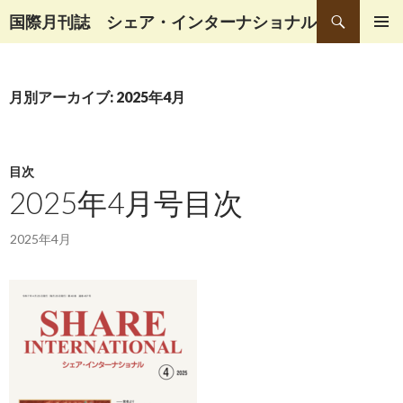
検
国際月刊誌 シェア・インターナショナル
索
コ
メインメ
ン
ニュー
テ
月別アーカイブ: 2025年4月
ン
ツ
へ
移
目次
動
2025年4月号目次
2025年4月