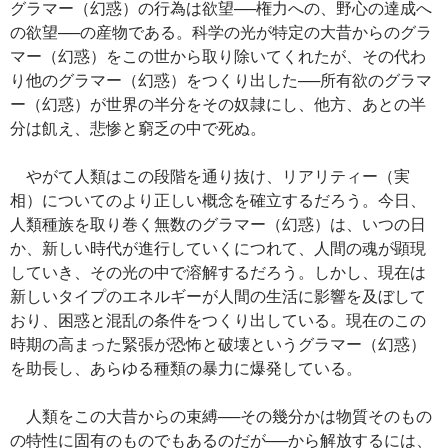
グラマー（幻惑）の行為は欲望──権力への、野心の達成へ
の欲望──の産物である。科学の光が特定の大昔からのグラ
マー（幻惑）をこの世から取り除いてくれたが、その代わ
り他のグラマー（幻惑）をつくり出した──所有欲のグラマ
ー（幻惑）が世界の半分をその奴隷にし、他方、あとの半
分は飢え、悲惨と窮乏の中で死ぬ。
やがて人類はこの段階を通り抜け、リアリティー（実
相）についてのより正しい概念を確立するだろう。今日、
人類種族を取り巻く無数のグラマー（幻惑）は、いつの日
か、新しい時代が進行していくにつれて、人間の魂が顕現
していき、その光の中で溶解するだろう。しかし、現在は
新しいタイプのエネルギーが人間の生活に影響を及ぼして
おり、困惑と混乱の条件をつくり出している。現在のこの
時期の高まった緊張が恐怖と破壊というグラマー（幻惑）
を助長し、あらゆる種類の暴力に爆発している。
人類をこの大昔からの束縛──その幾分かは物質そのもの
の特性に固有のものでもあるのだが──から解放するには、