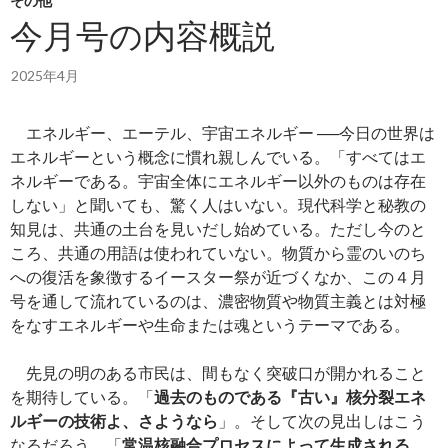
その他
今月号の内容概説
2025年4月
エネルギー、エーテル、宇宙エネルギー ──今日の世界は
エネルギーという概念に慣れ親しんでいる。「すべてはエ
ネルギーである。宇宙全体にエネルギー以外のものは存在
しない」と聞いても、驚く人はいない。現代科学と秘教の
知見は、共通の土台を見いだし始めている。ただし今のと
ころ、共通の用語は使われていない。物質から霊のいのち
への復活を象徴するイースター祭が近づくなか、この４月
号を通して流れているのは、濃密物質や物質主義とは対極
をなすエネルギーや生命または魂というテーマである。
先見の明のある市民は、間もなく突破口が開かれること
を期待している。「
過去のものである『古い』核分裂エネ
ルギーの技術よ、さようなら
」。そして次の見出しはこう
なるだろう。「
常温核融合プロセスによって生成される、