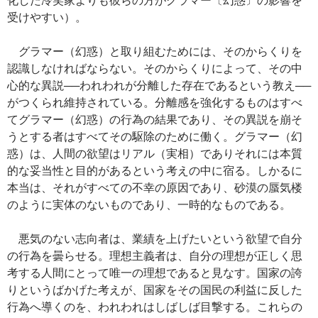
受けやすい）。
グラマー（幻惑）と取り組むためには、そのからくりを
認識しなければならない。そのからくりによって、その中
心的な異説──われわれが分離した存在であるという教え──
がつくられ維持されている。分離感を強化するものはすべ
てグラマー（幻惑）の行為の結果であり、その異説を崩そ
うとする者はすべてその駆除のために働く。グラマー（幻
惑）は、人間の欲望はリアル（実相）でありそれには本質
的な妥当性と目的があるという考えの中に宿る。しかるに
本当は、それがすべての不幸の原因であり、砂漠の蜃気楼
のように実体のないものであり、一時的なものである。
悪気のない志向者は、業績を上げたいという欲望で自分
の行為を曇らせる。理想主義者は、自分の理想が正しく思
考する人間にとって唯一の理想であると見なす。国家の誇
りというばかげた考えが、国家をその国民の利益に反した
行為へ導くのを、われわれはしばしば目撃する。これらの