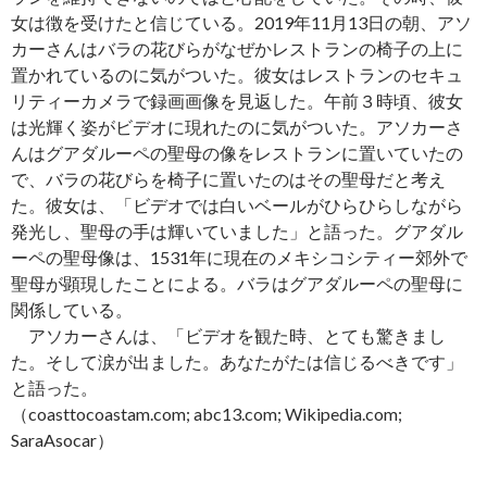
女は徴を受けたと信じている。2019年11月13日の朝、アソ
カーさんはバラの花びらがなぜかレストランの椅子の上に
置かれているのに気がついた。彼女はレストランのセキュ
リティーカメラで録画画像を見返した。午前３時頃、彼女
は光輝く姿がビデオに現れたのに気がついた。アソカーさ
んはグアダルーペの聖母の像をレストランに置いていたの
で、バラの花びらを椅子に置いたのはその聖母だと考え
た。彼女は、「ビデオでは白いベールがひらひらしながら
発光し、聖母の手は輝いていました」と語った。グアダル
ーペの聖母像は、1531年に現在のメキシコシティー郊外で
聖母が顕現したことによる。バラはグアダルーペの聖母に
関係している。
アソカーさんは、「ビデオを観た時、とても驚きまし
た。そして涙が出ました。あなたがたは信じるべきです」
と語った。
（coasttocoastam.com; abc13.com; Wikipedia.com;
SaraAsocar）