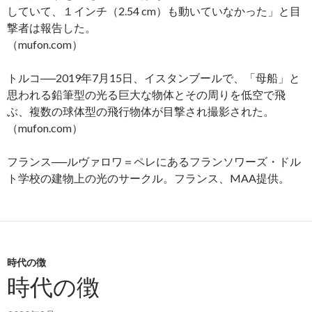
していて、１インチ（2.54 cm）も動いていなかった」と目
撃者は報告した。
（mufon.com）
トルコ──2019年7月15日、イスタンブールで、「母船」と
思われる鉛筆型の光る巨大な物体とその周りを低空で飛
ぶ、複数の球体型の飛行物体が目撃され撮影された。
（mufon.com）
フランス──ルヴァロワ＝ペレにあるフランソワーズ・ドル
ト学校の建物上の光のサークル。フランス、MAA提供。
時代の徴
時代の徴