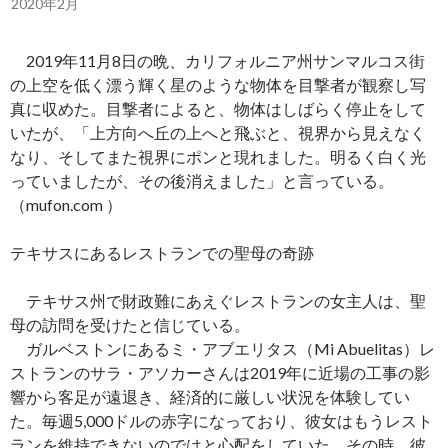
2020年2月
2019年11月8日の晩、カリフォルニア州サンマルコス街
の上空を低く漂う輝く星のような物体を目撃者が観察し写
真に収めた。目撃者によると、物体はしばらく停止をして
いたが、「上方向へ丘の上へと飛ぶと、視界から見えなく
なり、そしてまた視界にポンと現れました。明るく白く光
っていましたが、その後消えました」と言っている。
（mufon.com ）
テキサスにあるレストランでの聖母の奇跡
テキサス州で財政難にあえぐレストランの女主人は、聖
母の訪問を受けたと信じている。
ガルベストンにあるミ・アブエリタス（Mi Abuelitas）レ
ストランのサラ・アソカーさんは2019年に近場の工事の影
響から客足が遠退き、経済的に厳しい状況を体験してい
た。毎週5,000ドルの赤字になっており、彼女はもうレスト
ランを維持できないのではと心配をしていた。その時、彼