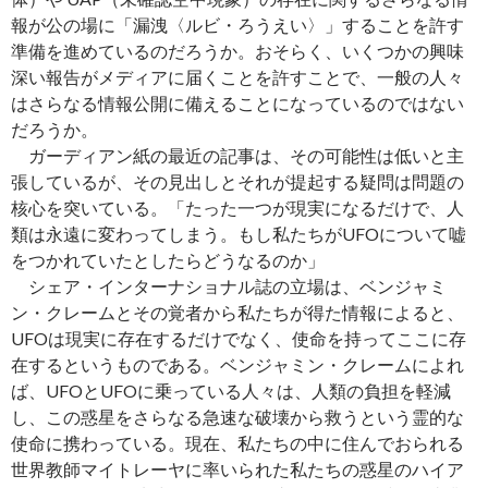
報が公の場に「漏洩〈ルビ・ろうえい〉」することを許す
準備を進めているのだろうか。おそらく、いくつかの興味
深い報告がメディアに届くことを許すことで、一般の人々
はさらなる情報公開に備えることになっているのではない
だろうか。
ガーディアン紙の最近の記事は、その可能性は低いと主
張しているが、その見出しとそれが提起する疑問は問題の
核心を突いている。「たった一つが現実になるだけで、人
類は永遠に変わってしまう。もし私たちがUFOについて嘘
をつかれていたとしたらどうなるのか」
シェア・インターナショナル誌の立場は、ベンジャミ
ン・クレームとその覚者から私たちが得た情報によると、
UFOは現実に存在するだけでなく、使命を持ってここに存
在するというものである。ベンジャミン・クレームによれ
ば、UFOとUFOに乗っている人々は、人類の負担を軽減
し、この惑星をさらなる急速な破壊から救うという霊的な
使命に携わっている。現在、私たちの中に住んでおられる
世界教師マイトレーヤに率いられた私たちの惑星のハイア