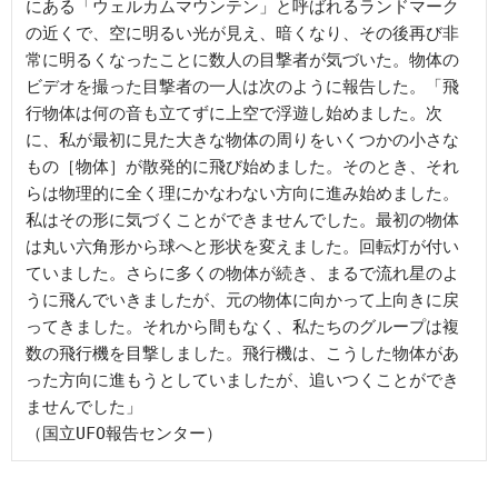
にある「ウェルカムマウンテン」と呼ばれるランドマーク
の近くで、空に明るい光が見え、暗くなり、その後再び非
常に明るくなったことに数人の目撃者が気づいた。物体の
ビデオを撮った目撃者の一人は次のように報告した。「飛
行物体は何の音も立てずに上空で浮遊し始めました。次
に、私が最初に見た大きな物体の周りをいくつかの小さな
もの［物体］が散発的に飛び始めました。そのとき、それ
らは物理的に全く理にかなわない方向に進み始めました。
私はその形に気づくことができませんでした。最初の物体
は丸い六角形から球へと形状を変えました。回転灯が付い
ていました。さらに多くの物体が続き、まるで流れ星のよ
うに飛んでいきましたが、元の物体に向かって上向きに戻
ってきました。それから間もなく、私たちのグループは複
数の飛行機を目撃しました。飛行機は、こうした物体があ
った方向に進もうとしていましたが、追いつくことができ
ませんでした」
（国立UFO報告センター）