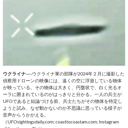
ウクライナ
──ウクライナ軍の部隊が2024年２月に撮影した
偵察用ドローンの映像には、遠くの空に浮遊している物体
が映っている。その物体は大きく、円盤状で、白く光るオ
ーラに囲まれているのがはっきりと分かる。一人の兵士が
UFOであると結論づける前、兵士たちがその物体を特定し
ようと試み、なぜ動かないのか不思議に思っている様子が
音声からうかがえる。
（UFOsightingsdaily.com; coasttocoastam.com; Instagram