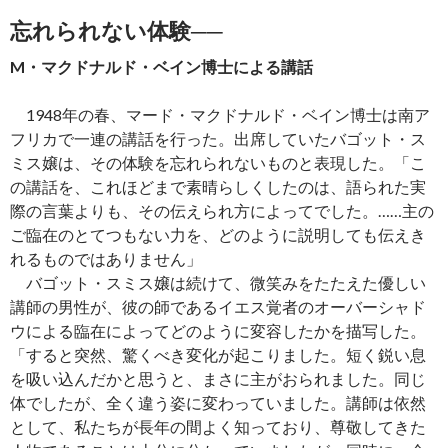
忘れられない体験──
M・マクドナルド・ベイン博士による講話
1948年の春、マード・マクドナルド・ベイン博士は南ア
フリカで一連の講話を行った。出席していたバゴット・ス
ミス嬢は、その体験を忘れられないものと表現した。「こ
の講話を、これほどまで素晴らしくしたのは、語られた実
際の言葉よりも、その伝えられ方によってでした。……主の
ご臨在のとてつもない力を、どのように説明しても伝えき
れるものではありません」
バゴット・スミス嬢は続けて、微笑みをたたえた優しい
講師の男性が、彼の師であるイエス覚者のオーバーシャド
ウによる臨在によってどのように変容したかを描写した。
「すると突然、驚くべき変化が起こりました。短く鋭い息
を吸い込んだかと思うと、まさに主がおられました。同じ
体でしたが、全く違う姿に変わっていました。講師は依然
として、私たちが長年の間よく知っており、尊敬してきた