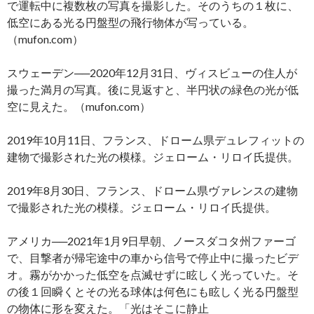
で運転中に複数枚の写真を撮影した。そのうちの１枚に、
低空にある光る円盤型の飛行物体が写っている。
（mufon.com）
スウェーデン──2020年12月31日、ヴィスビューの住人が
撮った満月の写真。後に見返すと、半円状の緑色の光が低
空に見えた。（mufon.com）
2019年10月11日、フランス、ドローム県デュレフィットの
建物で撮影された光の模様。ジェローム・リロイ氏提供。
2019年8月30日、フランス、ドローム県ヴァレンスの建物
で撮影された光の模様。ジェローム・リロイ氏提供。
アメリカ──2021年1月9日早朝、ノースダコタ州ファーゴ
で、目撃者が帰宅途中の車から信号で停止中に撮ったビデ
オ。霧がかかった低空を点滅せずに眩しく光っていた。そ
の後１回瞬くとその光る球体は何色にも眩しく光る円盤型
の物体に形を変えた。「光はそこに静止