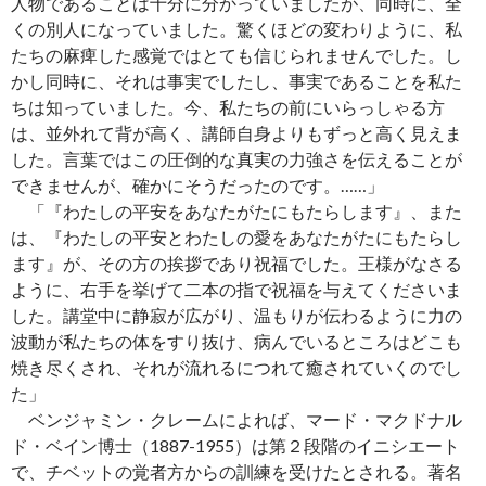
人物であることは十分に分かっていましたが、同時に、全
くの別人になっていました。驚くほどの変わりように、私
たちの麻痺した感覚ではとても信じられませんでした。し
かし同時に、それは事実でしたし、事実であることを私た
ちは知っていました。今、私たちの前にいらっしゃる方
は、並外れて背が高く、講師自身よりもずっと高く見えま
した。言葉ではこの圧倒的な真実の力強さを伝えることが
できませんが、確かにそうだったのです。……」
「『わたしの平安をあなたがたにもたらします』、また
は、『わたしの平安とわたしの愛をあなたがたにもたらし
ます』が、その方の挨拶であり祝福でした。王様がなさる
ように、右手を挙げて二本の指で祝福を与えてくださいま
した。講堂中に静寂が広がり、温もりが伝わるように力の
波動が私たちの体をすり抜け、病んでいるところはどこも
焼き尽くされ、それが流れるにつれて癒されていくのでし
た」
ベンジャミン・クレームによれば、マード・マクドナル
ド・ベイン博士（1887-1955）は第２段階のイニシエート
で、チベットの覚者方からの訓練を受けたとされる。著名