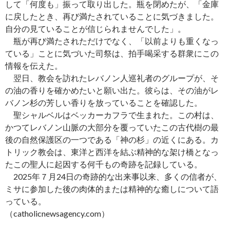
して「何度も」振って取り出した。瓶を閉めたが、「金庫
に戻したとき、再び満たされていることに気づきました。
自分の見ていることが信じられませんでした」。
瓶が再び満たされただけでなく、「以前よりも重くなっ
ている」ことに気づいた司祭は、拍手喝采する群衆にこの
情報を伝えた。
翌日、教会を訪れたレバノン人巡礼者のグループが、そ
の油の香りを確かめたいと願い出た。彼らは、その油がレ
バノン杉の芳しい香りを放っていることを確認した。
聖シャルベルはベッカーカフラで生まれた。この村は、
かつてレバノン山脈の大部分を覆っていたこの古代樹の最
後の自然保護区の一つである「神の杉」の近くにある。カ
トリック教会は、東洋と西洋を結ぶ精神的な架け橋となっ
たこの聖人に起因する何千もの奇跡を記録している。
2025年７月24日の奇跡的な出来事以来、多くの信者が、
ミサに参加した後の肉体的または精神的な癒しについて語
っている。
（catholicnewsagency.com）