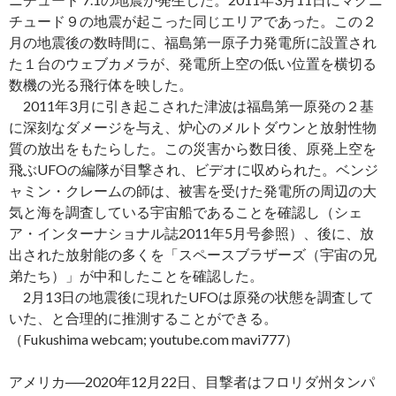
チュード９の地震が起こった同じエリアであった。この２
月の地震後の数時間に、福島第一原子力発電所に設置され
た１台のウェブカメラが、発電所上空の低い位置を横切る
数機の光る飛行体を映した。
2011年3月に引き起こされた津波は福島第一原発の２基
に深刻なダメージを与え、炉心のメルトダウンと放射性物
質の放出をもたらした。この災害から数日後、原発上空を
飛ぶUFOの編隊が目撃され、ビデオに収められた。ベンジ
ャミン・クレームの師は、被害を受けた発電所の周辺の大
気と海を調査している宇宙船であることを確認し（シェ
ア・インターナショナル誌2011年5月号参照）、後に、放
出された放射能の多くを「スペースブラザーズ（宇宙の兄
弟たち）」が中和したことを確認した。
2月13日の地震後に現れたUFOは原発の状態を調査して
いた、と合理的に推測することができる。
（Fukushima webcam; youtube.com mavi777）
アメリカ──2020年12月22日、目撃者はフロリダ州タンパ