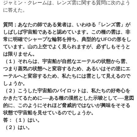
ジャミン・クレームは、レンズ雲に関する質問に次のよう
に答えた。
質問；あなたの師である覚者は、いわゆる「レンズ雲」が
しばしば宇宙船であると認めています。この種の雲は、非
常に明確でシャープな輪郭を持ち、典型的なUFOの形をし
ています。山の上空でよく見られますが、必ずしもそうと
は限りません。
（１）それらは、宇宙船が自然なエーテルの状態から雲、
つまり蒸気の状態へと変容するため、あるいはその逆にエ
ーテルへと変容するため、私たちには雲として見えるので
しょうか。
（２）こうした宇宙船のパイロットは、私たちの好奇心を
かきたてるために──ある種の漠然とした示唆として──意図
的に、このようにそれほど脅威的ではないが興味をそそる
状態で宇宙船を見せているのでしょうか。
答：（１）はい。
（２）はい。