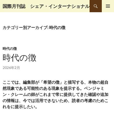
検
国際月刊誌 シェア・インターナショナル
索
コ
メインメ
ン
ニュー
テ
カテゴリー別アーカイブ: 時代の徴
ン
ツ
へ
移
時代の徴
動
時代の徴
2026年2月
ここでは、編集部が「希望の徴」と描写する、本物の超自
然現象である可能性のある現象を提示する。ベンジャミ
ン・クレームの師がこれまで常に提供してきた確認や追加
の情報は、今では活用できないため、読者の考慮のためこ
れをに提示したい。