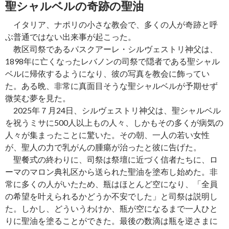
聖シャルベルの奇跡の聖油
イタリア、ナポリの小さな教会で、多くの人が奇跡と呼
ぶ普通ではない出来事が起こった。
教区司祭であるパスクアーレ・シルヴェストリ神父は、
1898年に亡くなったレバノンの司祭で隠者である聖シャル
ベルに帰依するようになり、彼の写真を教会に飾ってい
た。ある晩、非常に真面目そうな聖シャルベルが予期せず
微笑む夢を見た。
2025年７月24日、シルヴェストリ神父は、聖シャルベル
を祝うミサに500人以上もの人々、しかもその多くが病気の
人々が集まったことに驚いた。その朝、一人の若い女性
が、聖人の力で乳がんの腫瘍が治ったと彼に告げた。
聖餐式の終わりに、司祭は祭壇に近づく信者たちに、ロ
ーマのマロン典礼区から送られた聖油を塗布し始めた。非
常に多くの人がいたため、瓶はほとんど空になり、「全員
の希望を叶えられるかどうか不安でした」と司祭は説明し
た。しかし、どういうわけか、瓶が空になるまで一人ひと
りに聖油を塗ることができた。最後の数滴は瓶を逆さまに