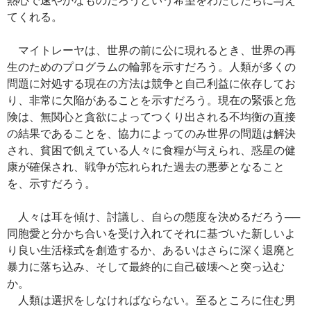
てくれる。
マイトレーヤは、世界の前に公に現れるとき、世界の再
生のためのプログラムの輪郭を示すだろう。人類が多くの
問題に対処する現在の方法は競争と自己利益に依存してお
り、非常に欠陥があることを示すだろう。現在の緊張と危
険は、無関心と貪欲によってつくり出される不均衡の直接
の結果であることを、協力によってのみ世界の問題は解決
され、貧困で飢えている人々に食糧が与えられ、惑星の健
康が確保され、戦争が忘れられた過去の悪夢となること
を、示すだろう。
人々は耳を傾け、討議し、自らの態度を決めるだろう──
同胞愛と分かち合いを受け入れてそれに基づいた新しいよ
り良い生活様式を創造するか、あるいはさらに深く退廃と
暴力に落ち込み、そして最終的に自己破壊へと突っ込む
か。
人類は選択をしなければならない。至るところに住む男