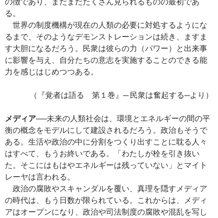
の徴であり、まだまだたくさん見られるものの最初であ
る。
世界の制度機構が現在の人類の必要に対処するようにな
るまで、そのようなデモンストレーションは続き、ますま
す大胆になるだろう。民衆は彼らの力（パワー）と出来事
に影響を与え、自分たちの意志を実施することのできる能
力を感じはじめつつある。
（『覚者は語る 第１巻』─ 民衆は奮起する─より）
メディア
──未来の人類社会は、環境とエネルギーの間の平
衡の概念をモデルにして建設されるだろう。政治もそうで
ある。生活や政治の中に分割をつくり出すことに耽る人々
はすべて、もうお終いである。「わたしが栓を引き抜い
た。そこにはもはやエネルギーは残っていない」とマイト
レーヤは言われる。
政治の腐敗やスキャンダルを覆い、真理を隠すメディア
の時代は、もう日数が限られている。これからは、メディ
アはオープンになり、政治や司法制度の腐敗や混乱を写し