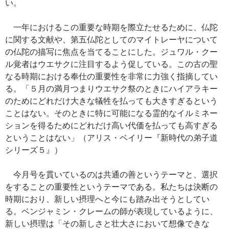
い。
一年におけるこの重要な時期を際立たせるために、仏陀
に関する文献や、第五仏陀としてのマイトレーヤについて
の仏陀の描写に焦点を当てることにした。ジュワル・クー
ル覚者はウエサクに注目するよう促している。この古の聖
なる時期における奉仕の重要性を非常に力強く指摘してい
る。「５月の満月つまりウエサク祭のときにハイアラキー
のためにどれだけ大きな犠牲を払っても大きすぎるという
ことはない。そのときに特に可能になる霊的なイルミネー
ションを得るためにどれだけ高い代価を払っても高すぎる
ということはない」（アリス・ベイリー『新時代の弟子道
シリーズ５』）
今月号を貫いているのは共通の善というテーマと、選択
をすることの重要性というテーマである。私たちは決断の
時期におり、新しい摂理へと今にも踏み出そうとしてい
る。ベンジャミン・クレームの師が表現しているように、
新しい摂理は「その新しさと壮大さにおいて想像できな