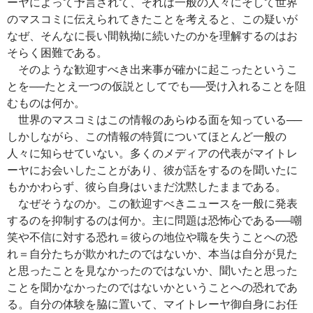
ーヤによって予言されて、それは一般の人々にそして世界
のマスコミに伝えられてきたことを考えると、この疑いが
なぜ、そんなに長い間執拗に続いたのかを理解するのはお
そらく困難である。
そのような歓迎すべき出来事が確かに起こったというこ
とを──たとえ一つの仮説としてでも──受け入れることを阻
むものは何か。
世界のマスコミはこの情報のあらゆる面を知っている──
しかしながら、この情報の特質についてほとんど一般の
人々に知らせていない。多くのメディアの代表がマイトレ
ーヤにお会いしたことがあり、彼が話をするのを聞いたに
もかかわらず、彼ら自身はいまだ沈黙したままである。
なぜそうなのか。この歓迎すべきニュースを一般に発表
するのを抑制するのは何か。主に問題は恐怖心である──嘲
笑や不信に対する恐れ＝彼らの地位や職を失うことへの恐
れ＝自分たちが欺かれたのではないか、本当は自分が見た
と思ったことを見なかったのではないか、聞いたと思った
ことを聞かなかったのではないかということへの恐れであ
る。自分の体験を脇に置いて、マイトレーヤ御自身にお任