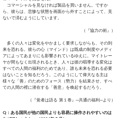
コマーシャルを見なければ製品を買いません。ですか
ら、彼らは、悲惨な状態を画面から外すことによって、見
ないで済むようにしています。
（『協力の術』）
多くの人々は変化をやかましく要求しながらも、その到
来を恐れる。彼らの心（マインド）は既成の制度やメディ
アによってあまりにも影響されているゆえに。マイトレー
ヤが間もなく出現されるとき、人々は彼の唱導する変化は
すべての人間の福利のためであり、誰も未来を恐れる必要
はないことを知るだろう。このようにして偉大なる主は
様々な「善」のためのフォース（勢力）を結束させ、すべ
ての人間の裡に潜在する「善意」を喚起するだろう。
（『覚者は語る 第１巻』─共通の福利─より）
Q：ある国民が他の国民よりも容易に操作されやすいのは