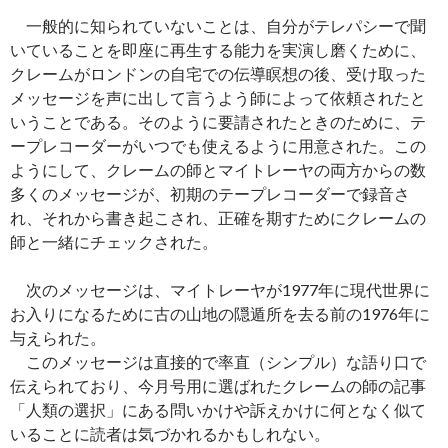
一般的に知られていないことは、自分がテレパシーで聞
いていることを即座に再生する能力を実演し磨くために、
クレームがロンドンの自宅での伝導瞑想の後、受け取った
メッセージを声に出して言うよう師によって依頼されたと
いうことである。そのように要請されたときのために、テ
ープレコーダーがいつでも使えるように用意された。この
ようにして、クレームの師とマイトレーヤの両方からの数
多くのメッセージが、初期のテープレコーダーで録音さ
れ、それから書き起こされ、正確を期すためにクレームの
師と一緒にチェックされた。
次のメッセージは、マイトレーヤが1977年に現代世界に
お入りになるために古の山地の隠遁所を去る前の1976年に
与えられた。
このメッセージは直接的で率直（シンプル）な語り口で
伝えられており、今月号用に選ばれたクレームの師の記事
「人類の選択」にある問いかけや訴えかけに何となく似て
いることに読者は気づかれるかもしれない。