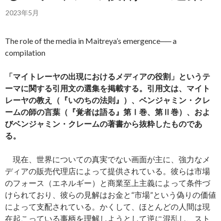
2023年5月
The role of the media in Maitreya’s emergence── a
compilation
「マイトレーヤの出現におけるメディアの役割」というテ
ーマに関する引用文の選集を掲載する。引用文は、マイト
レーヤの教え（『いのちの法則』）、ベンジャミン・クレ
ームの師の言葉（『覚者は語る』第Ⅰ巻、第Ⅱ巻）、およ
びベンジャミン・クレームの著書から抜粋したものであ
る。
現在、世界についての真実でない画面が主に、強力なメ
ディアの販売代理店によって提供されている。彼らは市場
のフォース（エネルギー）と商業至上主義によって条件づ
けられており、彼らの見解はお金と“市場”という偽りの価値
によって支配されている。かくして、ほとんどの人間は現
在起こっている事柄を理解しようとして逆に混乱し、スト