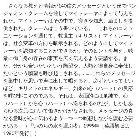
さらなる教えと情報が140信のメッセージという形でベン
ジャミン・クレームを通してマイトレーヤによって与えら
れた。マイトレーヤはその中で、導きや知恵、励ましを提
供された。クレームはこう書いている。「これらのコミュ
ニケーションを通じて、救世主（キリスト）マイトレーヤ
は、社会変革の方向を暗示される。どのようにしてマイト
レーヤを認知することができるか、そのヒントを与え、聴
衆に御自身の存在の事実を広く伝えるよう要請する。ま
た、分かち合いたいという願望や、人類と御自身に奉仕し
たいという願望も呼び起こされる。……これらのメッセージ
を集中した思いで声に出して唱えると、必ずといってよい
ほど、キリストのエネルギー、如来の心（ハート）の反応
を呼び起こすのである。それは、表面的には単純で、心
（ハート）から心（ハート）へ送られるのだが、しかしあ
らゆる次元において働きかけがなされる。メッセージの真
なる意味が心に伝わるよう一つ一つ瞑想しながら読む必要
がある」（『いのちの水を運ぶ者』1999年［英語初版は
1980年発行］）