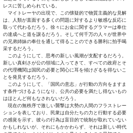
レスに苦しめられている。
マイトレーヤの出現で、この懐疑的で物質主義的な見解
は、人類が直面する多くの問題に対するより敏感な反応に
取って代わるだろう。徐々にお金に関するグラマーは奉仕
の達成へと道を譲るだろう。そして何千万の人々が世界中
の兄弟姉妹の奉仕を通して得ることのできる勝利に拍手喝
采するだろう。
このようにして、思考の新しい風潮が支配するだろう。
新しい真剣さが公の領域に入ってきて、すべての政府とそ
の代理機関は国民の必要と関心に耳を傾けざるを得ないこ
とを発見するだろう。
このようにして、「国民の意志」が行動の方向をますま
す条件づけるようになり、公共の必要を満たし得ないもの
はほとんど何もなされないだろう。
現在の無秩序で激しい襲撃は大勢の人間のフラストレー
ションを表しており、民衆は自分たちの力と行動する必要
の感覚を示す。彼らの行為は盲目的で統制が取れていない
かもしれないが、それにもかかわらず、それは新しい時代