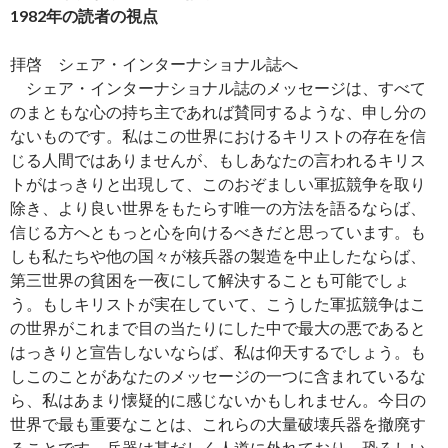
1982年の読者の視点
拝啓 シェア・インターナショナル誌へ
シェア・インターナショナル誌のメッセージは、すべて
のまともな心の持ち主であれば賛同するような、申し分の
ないものです。私はこの世界におけるキリストの存在を信
じる人間ではありませんが、もしあなたの言われるキリス
トがはっきりと出現して、このおぞましい軍拡競争を取り
除き、より良い世界をもたらす唯一の方法を語るならば、
信じる方へともっと心を向けるべきだと思っています。も
しも私たちや他の国々が核兵器の製造を中止したならば、
第三世界の貧困を一夜にして解決することも可能でしょ
う。もしキリストが実在していて、こうした軍拡競争はこ
の世界がこれまで目の当たりにした中で最大の悪であると
はっきりと宣告しないならば、私は仰天するでしょう。も
しこのことがあなたのメッセージの一つに含まれているな
ら、私はあまり懐疑的に感じないかもしれません。今日の
世界で最も重要なことは、これらの大量破壊兵器を撤廃す
ることです。兵器は甚だしく人道に外れており、恐ろしい