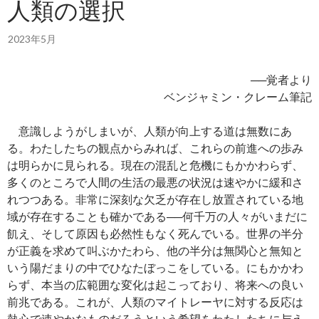
人類の選択
2023年5月
──覚者より
ベンジャミン・クレーム筆記
意識しようがしまいが、人類が向上する道は無数にあ
る。わたしたちの観点からみれば、これらの前進への歩み
は明らかに見られる。現在の混乱と危機にもかかわらず、
多くのところで人間の生活の最悪の状況は速やかに緩和さ
れつつある。非常に深刻な欠乏が存在し放置されている地
域が存在することも確かである──何千万の人々がいまだに
飢え、そして原因も必然性もなく死んでいる。世界の半分
が正義を求めて叫ぶかたわら、他の半分は無関心と無知と
いう陽だまりの中でひなたぼっこをしている。にもかかわ
らず、本当の広範囲な変化は起こっており、将来への良い
前兆である。これが、人類のマイトレーヤに対する反応は
熱心で速やかなものだろうという希望をわたしたちに与え