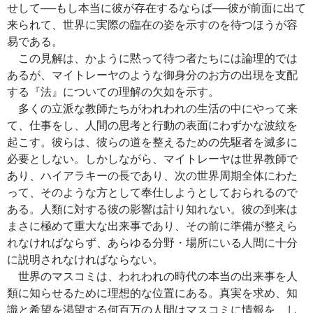
せして──もし本当に彼が存在するならば──彼が前面に出て
来られて、世界に実際の臨在の姿を示すのを待つほうが容
易である。
この見解は、かように黙って待つ者たちには論理的では
あるが、マイトレーヤのような御身分のお方の出現を支配
する『法』についての理解の欠如を示す。
多くの立派な教師たちがわれわれの生活の中にやって来
て、仕事をし、人間の思考と行動の表面にわずかな波紋を
起こす。彼らは、彼らの道を整えるための先駆者を滅多に
必要としない。しかしながら、マイトレーヤは世界教師で
あり、ハイアラキーの長であり、次の世界周期全体にわた
って、そのような方として奉仕しようとしておられるので
ある。人類に対する彼の影響は計り知れない。彼の到来は
まさに極めて重大な出来事であり、その前に準備が整えら
れなければならず、あらゆる分野・場所にいる人間に十分
に説明されなければならない。
世界のマスコミは、われわれの時代の本当の出来事を人
類に知らせるために理想的な位置にある。真実を求め、知
識と希望を渇望する何百万の人間はマスコミに情報を、し