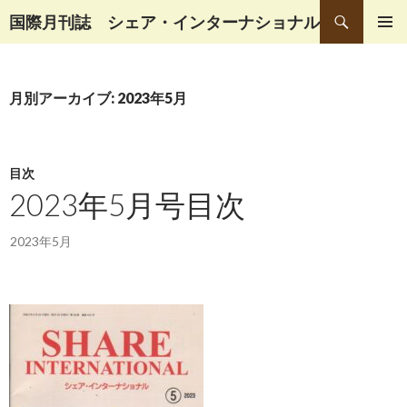
検
国際月刊誌 シェア・インターナショナル
索
コ
メインメ
ン
ニュー
テ
月別アーカイブ: 2023年5月
ン
ツ
へ
移
目次
動
2023年5月号目次
2023年5月