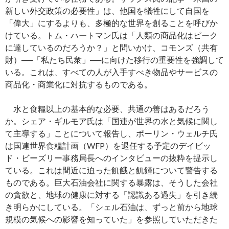
新しい外交政策の必要性」は、他国を犠牲にして自国を
「偉大」にするよりも、多極的な世界を創ることを呼びか
けている。トム・ハートマン氏は「人類の商品化はピーク
に達しているのだろうか？」と問いかけ、コモンズ（共有
財）──「私たち民衆」──に向けた移行の重要性を強調して
いる。これは、すべての人が入手すべき物品やサービスの
商品化・商業化に対抗するものである。
水と食糧以上の基本的な必要、共通の善はあるだろう
か。シェア・ギルモア氏は「国連が世界の水と気候に関し
て主導する」ことについて報告し、ポーリン・ウェルチ氏
は国連世界食糧計画（WFP）を退任する予定のデイビッ
ド・ビーズリー事務局長へのインタビューの抜粋を提示し
ている。これは間近に迫った飢餓と飢饉について警告する
ものである。巨大石油会社に関する暴露は、そうした会社
の貪欲と、地球の健康に対する「認識ある過失」を引き続
き明らかにしている。「シェル石油は、ずっと前から地球
規模の気候への影響を知っていた」を参照していただきた