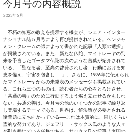
今月号の内容概説
2023年5月
不朽の知恵の教えを提示する機会が、シェア・インター
ナショナル誌５月号により再び提供されている。ベンジャ
ミン・クレームの師によって書かれた記事「人類の選択」
が掲載されている。また、新たな仏陀、マイトレーヤの到
来を予言したゴータマ仏陀の次のような言葉が紹介されて
いる。「聖なる者、至高の啓発されし者、行動における知
恵を備え、宇宙を包含し……」。さらに、1976年に伝えられ
たマイトレーヤからの未発表のメッセージも掲載されてい
る。これら三つのものは、読む者たちの心をとろけさせ、
「共通の善」のために行動するよう燃え立たせるかもしれ
ない。共通の善は、今月号の他のいくつかの記事で繰り返
し登場するテーマである。世界は、解決策が必要とされる
諸問題に立ち向かっている──これは本質的に、同じくらい
霊的な努力であり、ジェフリー・サックス氏のような人々
が引き受けている任務である。サックス氏の記事「米国の