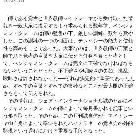
2023年5月
師である覚者と世界教師マイトレーヤから受け取った情
報を一般大衆に提示するよう求められる数年前、ベンジャ
ミン・クレームは師の監督の下、厳しい訓練に数年を費や
した。この訓練の一つの側面は、テレパシーの能力と信頼
性を高めることであった。大事なのは、世界教師の言葉と
師である覚者の言葉を大衆に伝える任務を負った者とし
て、ベンジャミン・クレームは完全に正確でなければなら
ないということだった。不正確さや明瞭さの欠如、混乱、
曖昧さは許されなかった──それは決定的に重要であったた
め、すべての言葉とすべての微妙なところが最大限の正確
さをもって伝えられた。
その情報は、シェア・インターナショナル誌のためにベ
ンジャミン・クレームの師によって毎月書かれる記事とい
う形を取った。そのため、この月刊誌自体が、マイトレー
ヤ御自身によって率いられたハイアラキーの覚者方の外的
顕現という過程における重要な手段となった。