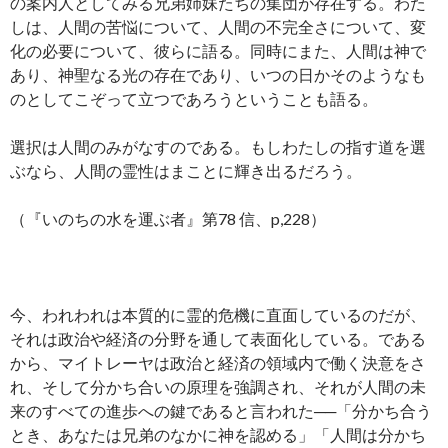
の案内人としてみる兄弟姉妹たちの集団が存在する。わた
しは、人間の苦悩について、人間の不完全さについて、変
化の必要について、彼らに語る。同時にまた、人間は神で
あり、神聖なる光の存在であり、いつの日かそのようなも
のとしてこぞって立つであろうということも語る。
選択は人間のみがなすのである。もしわたしの指す道を選
ぶなら、人間の霊性はまことに輝き出るだろう。
（『いのちの水を運ぶ者』第78 信、p,228）
今、われわれは本質的に霊的危機に直面しているのだが、
それは政治や経済の分野を通して表面化している。である
から、マイトレーヤは政治と経済の領域内で働く決意をさ
れ、そして分かち合いの原理を強調され、それが人間の未
来のすべての進歩への鍵であると言われた──「分かち合う
とき、あなたは兄弟のなかに神を認める」「人間は分かち