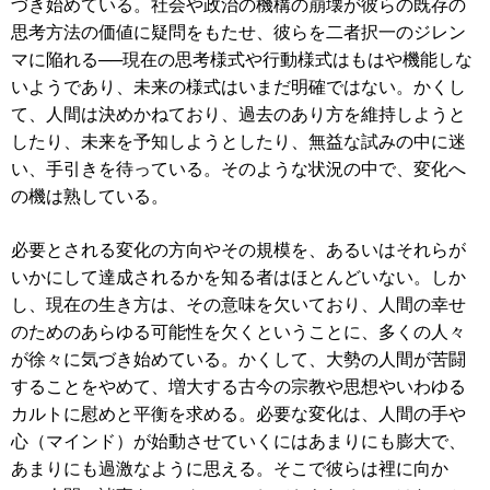
づき始めている。社会や政治の機構の崩壊が彼らの既存の
思考方法の価値に疑問をもたせ、彼らを二者択一のジレン
マに陥れる──現在の思考様式や行動様式はもはや機能しな
いようであり、未来の様式はいまだ明確ではない。かくし
て、人間は決めかねており、過去のあり方を維持しようと
したり、未来を予知しようとしたり、無益な試みの中に迷
い、手引きを待っている。そのような状況の中で、変化へ
の機は熟している。
必要とされる変化の方向やその規模を、あるいはそれらが
いかにして達成されるかを知る者はほとんどいない。しか
し、現在の生き方は、その意味を欠いており、人間の幸せ
のためのあらゆる可能性を欠くということに、多くの人々
が徐々に気づき始めている。かくして、大勢の人間が苦闘
することをやめて、増大する古今の宗教や思想やいわゆる
カルトに慰めと平衡を求める。必要な変化は、人間の手や
心（マインド）が始動させていくにはあまりにも膨大で、
あまりにも過激なように思える。そこで彼らは裡に向か