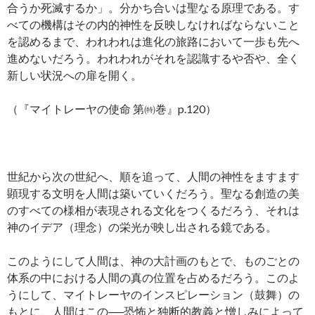
合うか死滅するか」。分かち合いは聖なる原理である。す
べての機構はその内的神性を反映しなければならないこと
を認めるまで、われわれは進化の旅路において一歩も先へ
進めないだろう。われわれがそれを認識するや否や、全く
新しい状況への扉を開く。
（『マイトレーヤの使命 第㈵巻』p.120）
世紀から次の世紀へ、順を追って、人間の神性をますます
顕現する文明を人間は築いていくだろう。聖なる創造の美
のすべての様相が表現される文化をつくるだろう、それは
神のイデア（理念）の栄光が映し出される鏡である。
このようにして人間は、神の大計画のもとで、ものごとの
体系の中における人間の真の位置を占めるだろう。このよ
うにして、マイトレーヤのインスピレーション（鼓舞）の
もとに、人間はこの──恐怖と独断的教義と憎しみによって