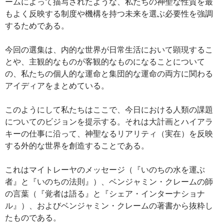
ームによって描写されたような、私たちの神聖な性質を最
もよく反映する制度や機構を持つ未来を選ぶ必要性を強調
するためである。
今回の選集は、内的な世界が日常生活において顕現するこ
とや、主観的なものが客観的なものになることについて
の、私たちの個人的な運命と集団的な運命の両方に関わる
アイディアをまとめている。
このようにして私たちはここで、今日における人類の課題
についてのビジョンを提示する。それは大計画とハイアラ
キーの仕事に沿って、神聖なるリアリティ（実在）を反映
する外的な世界を創造することである。
これはマイトレーヤのメッセージ（『いのちの水を運ぶ
者』と『いのちの法則』）、ベンジャミン・クレームの師
の言葉（『覚者は語る』と『シェア・インターナショナ
ル』）、およびベンジャミン・クレームの著書から抜粋し
たものである。