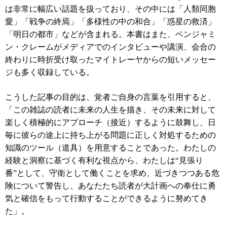
は非常に幅広い話題を扱っており、その中には「人類同胞
愛」「戦争の終焉」「多様性の中の和合」「惑星の救済」
「明日の都市」などが含まれる。本書はまた、ベンジャミ
ン・クレームがメディアでのインタビューや講演、会合の
終わりに時折受け取ったマイトレーヤからの短いメッセー
ジも多く収録している。
こうした記事の目的は、覚者ご自身の言葉を引用すると、
「この雑誌の読者に未来の人生を描き、その未来に対して
楽しく積極的にアプローチ（接近）するように鼓舞し、日
毎に彼らの途上に持ち上がる問題に正しく対処するための
知識のツール（道具）を用意することであった。わたしの
経験と洞察に基づく有利な視点から、わたしは“見張り
番”として、守衛として働くことを求め、近づきつつある危
険について警告し、あなたたち読者が大計画への奉仕に勇
気と確信をもって行動することができるように努めてき
た」。