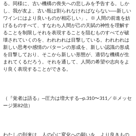
る。同様に、古い機構の喪失への悲しみを予告する。しか
し、我が友よ、古い瓶は割られなければならない──新しい
ワインにはより良いものが相応しい」。※ 人間の前進を妨
げるものすべて、すなわち人間が己の天賦の神性を理解す
ることを制限しそれを表現することを阻むものすべてが破
壊されていくのを、われわれは目撃している。われわれは
新しい思考や感情のパターンの形成を、新しい認識の形成
を目撃しており、そこから新しい形態が、適切な機構が生
まれてくるだろう。それを通して、人間の希望や志向をよ
り良く表現することができる。
（『覚者は語る』─圧力は増大する─p.310〜311／※メッセ
ージ第82信）
わたしの到来は、人の心に変化への願いを、より良きもの