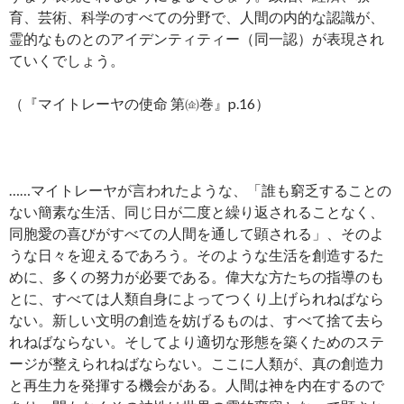
育、芸術、科学のすべての分野で、人間の内的な認識が、
霊的なものとのアイデンティティー（同一認）が表現され
ていくでしょう。
（『マイトレーヤの使命 第㈽巻』p.16）
……マイトレーヤが言われたような、「誰も窮乏することの
ない簡素な生活、同じ日が二度と繰り返されることなく、
同胞愛の喜びがすべての人間を通して顕される」、そのよ
うな日々を迎えるであろう。そのような生活を創造するた
めに、多くの努力が必要である。偉大な方たちの指導のも
とに、すべては人類自身によってつくり上げられねばなら
ない。新しい文明の創造を妨げるものは、すべて捨て去ら
れねばならない。そしてより適切な形態を築くためのステ
ージが整えられねばならない。ここに人類が、真の創造力
と再生力を発揮する機会がある。人間は神を内在するので