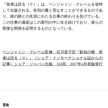
『覚者は語る（Ⅱ）』は、ベンジャミン・クレームを追悼
して出版される。告別の書と見なすことができるものであ
り、彼の師との生涯にわたる仕事の終わりを告げている。
この仕事の遺産はこの新刊の中に生き続けており、彼らの
密接な関係を証明するものとなっている。
ベンジャミン・クレーム監修、石川道子訳『叡知の種 覚
者は語る（Ⅱ）』（シェア・インターナショナル誌からの
記事）シェア・ジャパン出版、
324
頁、
2017
年
4
月初版発行
選集