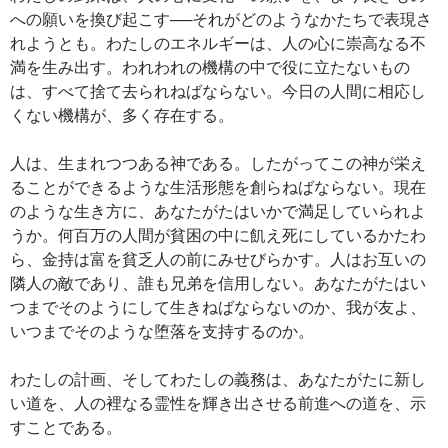
への願いを換び起こす──それがどのようなかたちで表現さ
れようとも。わたしのエネルギーは、人の心に崇高なる不
満を生み出す。われわれの機構の中で役に立たないもの
は、すべて捨て去られねばならない。今日の人間に相応し
くない機構が、多く存在する。
人は、生まれつつある神である。したがってこの神が栄え
ることができるような生活形態を創らねばならない。現在
のような生き方に、あなたがたはいかで満足していられよ
うか。何百万の人間が貧困の中に飢え死にしているかたわ
ら、金持は富を貧乏人の前にみせびらかす。人はお互いの
隣人の敵であり、誰も兄弟を信用しない。あなたがたはい
つまでそのようにして生きねばならないのか、我が友よ、
いつまでそのような堕落を支持するのか。
わたしの計画、そしてわたしの義務は、あなたがたに新し
い道を、人の裡なる霊性を輝き出させる前進への道を、示
すことである。