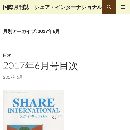
検
国際月刊誌 シェア・インターナショナル
索
コ
メインメ
ン
ニュー
テ
月別アーカイブ: 2017年6月
ン
ツ
へ
移
目次
動
2017年6月号目次
2017年6月