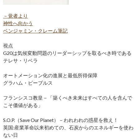
－覚者より
神性へ向かう
ベンジャミン・クレーム筆記
視点
G20は気候変動問題のリーダーシップを取るべき時である
テレサ・リベラ
オートメーション化の進展と最低所得保障
グラハム・ピーブルス
フランシスコ教皇－「築くべき未来はすべての人を含んで
こそ価値がある」
S.O.P.（Save Our Planet）－われわれの惑星を救え！
英国:産業革命以来初めての、石炭からのエネルギーを使わ
ない日