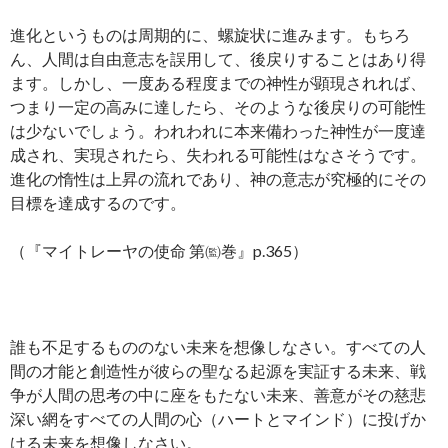
進化というものは周期的に、螺旋状に進みます。もちろ
ん、人間は自由意志を誤用して、後戻りすることはあり得
ます。しかし、一度ある程度までの神性が顕現されれば、
つまり一定の高みに達したら、そのような後戻りの可能性
は少ないでしょう。われわれに本来備わった神性が一度達
成され、実現されたら、失われる可能性はなさそうです。
進化の惰性は上昇の流れであり、神の意志が究極的にその
目標を達成するのです。
（『マイトレーヤの使命 第㈼巻』p.365）
誰も不足するもののない未来を想像しなさい。すべての人
間の才能と創造性が彼らの聖なる起源を実証する未来、戦
争が人間の思考の中に座をもたない未来、善意がその慈悲
深い網をすべての人間の心（ハートとマインド）に投げか
ける未来を想像しなさい。