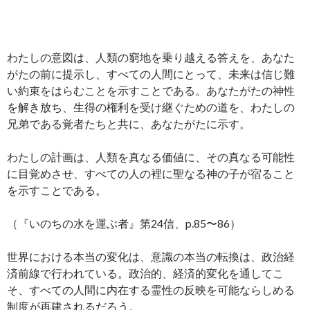
わたしの意図は、人類の窮地を乗り越える答えを、あなた
がたの前に提示し、すべての人間にとって、未来は信じ難
い約束をはらむことを示すことである。あなたがたの神性
を解き放ち、生得の権利を受け継ぐための道を、わたしの
兄弟である覚者たちと共に、あなたがたに示す。
わたしの計画は、人類を真なる価値に、その真なる可能性
に目覚めさせ、すべての人の裡に聖なる神の子が宿ること
を示すことである。
（『いのちの水を運ぶ者』第24信、p.85〜86）
世界における本当の変化は、意識の本当の転換は、政治経
済前線で行われている。政治的、経済的変化を通してこ
そ、すべての人間に内在する霊性の反映を可能ならしめる
制度が再建されるだろう。