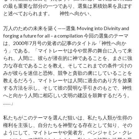
の最も重要な部分の一つであり、選集は累積効果を及ぼす
と述べておられます。 神性へ向かい、
万人のための未来を築く——選集 Moving into Divinity and
forging a future for all – a compilation 今回の選集のテーマ
は、2000年7月号の覚者の記事のタイトル「神性へ向か
う」である。「マイトレーヤは今や世界の舞台に入って来
られ、人間に、彼らが潜在的に神であることを、まさに強
力な存在であることを教え、そしてこれまでの条件づけの
みが彼らを迷信と恐怖、競争と貪欲の虜にしていることを
教えるだろう。マイトレーヤは人間に過去のあり方を放棄
する方法を示し、そして彼の賢明な手引きのもとで、神性
へと向かう人間に相応しい文明の建設を鼓舞するだろう。
……」
私たちがこのテーマを選んだ狙いは、私たち人類が生得の
権利を主張し、自分たちを神聖なる存在として知り、その
ようにして、マイトレーヤや覚者方、ベンジャミン・クレ