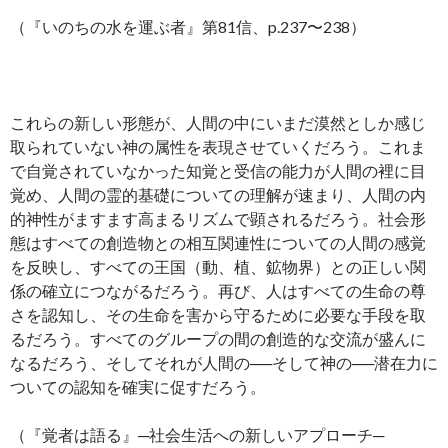
（『いのちの水を運ぶ者』第81信、p.237〜238）
これらの新しい形態が、人間の中にいまだ漠然としか感じ
取られていない神の属性を表現させていくだろう。これま
で自覚されていなかった知覚と受信の能力が人間の裡に目
覚め、人間の霊的基礎についての理解が速まり、人間の内
的神性がますます高まるリズムで顕されるだろう。社会形
態はすべての創造物との相互関連性についての人間の感覚
を反映し、すべての王国（動、植、鉱物界）との正しい関
係の確立につながるだろう。再び、人はすべての生命の尊
さを認知し、その生命を害から守るために必要な手段を取
るだろう。すべてのグループの間の創造的な交流が盛んに
なるだろう、そしてそれが人間の──そして神の──潜在力に
ついての認知を確実に促すだろう。
（『覚者は語る』─社会生活への新しいアプローチ─