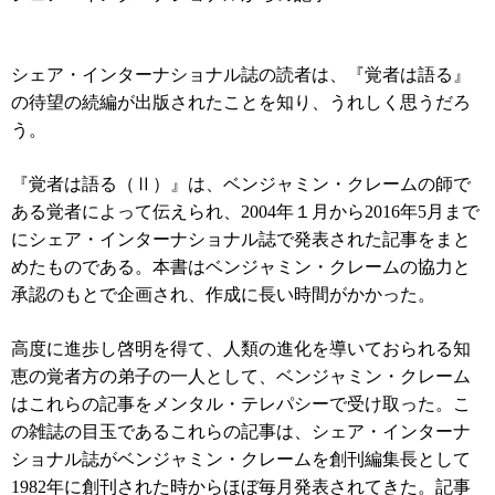
シェア・インターナショナル誌の読者は、『覚者は語る』
の待望の続編が出版されたことを知り、うれしく思うだろ
う。
『覚者は語る（Ⅱ）』は、ベンジャミン・クレームの師で
ある覚者によって伝えられ、
2004
年１月から
2016
年
5
月まで
にシェア・インターナショナル誌で発表された記事をまと
めたものである。本書はベンジャミン・クレームの協力と
承認のもとで企画され、作成に長い時間がかかった。
高度に進歩し啓明を得て、人類の進化を導いておられる知
恵の覚者方の弟子の一人として、ベンジャミン・クレーム
はこれらの記事をメンタル・テレパシーで受け取った。こ
の雑誌の目玉であるこれらの記事は、シェア・インターナ
ショナル誌がベンジャミン・クレームを創刊編集長として
1982
年に創刊された時からほぼ毎月発表されてきた。記事