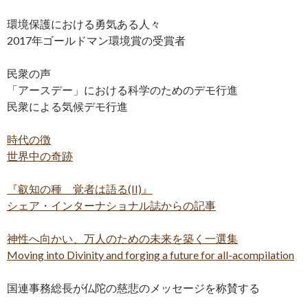
環境保護における勇気ある人々
2017年ゴールドマン環境賞の受賞者
民衆の声
「アースデー」における科学のためのデモ行進
民衆による気候デモ行進
時代の徴
世界中の奇跡
『叡知の種 覚者は語る(II)』
シェア・インターナショナル誌からの記事
神性へ向かい、万人のための未来を築く一選集
Moving into Divinity and forging a future for all-acompilation
国連事務総長が仏陀の慈悲のメッセージを称賛する