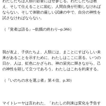
わたしたちは人類の必要にはせ参じる。わたしたちは教
え、そして仕えることに励む。人間自身が行動しなければ
ならない。そして体験の厳しい試練の中で、自分の神性を
試さなければならない。
（『覚者は語る』─飢餓の終わり─p.346）
我が友よ、子供たちよ、人類には、まことにすばらしい未
来があることを示すために、わたしはここに居る。いつの
日か、人は、虹色にかざられ、神の栄光に輝きながら、己
の神性を顕して立つであろう。わたしはこれを約束する。
（『いのちの水を運ぶ者』第４信、p.30）
マイトレーヤは言われた、「わたしの到来は変化を予告す