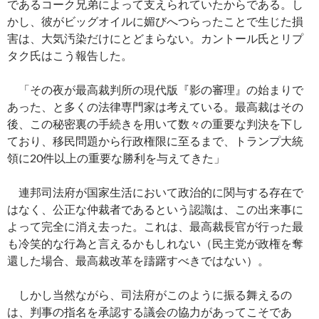
であるコーク兄弟によって支えられていたからである。し
かし、彼がビッグオイルに媚びへつらったことで生じた損
害は、大気汚染だけにとどまらない。カントール氏とリプ
タク氏はこう報告した。
「その夜が最高裁判所の現代版『影の審理』の始まりで
あった、と多くの法律専門家は考えている。最高裁はその
後、この秘密裏の手続きを用いて数々の重要な判決を下し
ており、移民問題から行政権限に至るまで、トランプ大統
領に20件以上の重要な勝利を与えてきた」
連邦司法府が国家生活において政治的に関与する存在で
はなく、公正な仲裁者であるという認識は、この出来事に
よって完全に消え去った。これは、最高裁長官が行った最
も冷笑的な行為と言えるかもしれない（民主党が政権を奪
還した場合、最高裁改革を躊躇すべきではない）。
しかし当然ながら、司法府がこのように振る舞えるの
は、判事の指名を承認する議会の協力があってこそであ