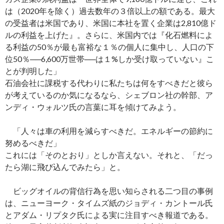
は（2020年を除く）過去数年の３倍以上の額である。最大
の受益者は米国であり、米国に本社を置く企業は2,810億ド
ルの利益を上げた』。さらに、米国内では『化石燃料によ
る利益の50％が最も富裕な１％の個人に集中し、人口の下
位50％──6,600万世帯──は１%しか受け取っていない』こ
とが判明した」
石油会社に課税する代わりに私たちは何をすべきだと彼ら
が考えているのか気になるなら、シェブロン社の幹部、ア
ンディ・ウォルツ氏の言葉に耳を傾けてみよう。
「人々は車の利用を減らすべきだ。エネルギーの節約に
努めるべきだ」
これには「そのとおり」としか言えない。それと、「だっ
たら湖に飛び込んでみたら」と。
ビッグオイルの背信行為を思い知らされる二つ目の事例
は、ニューヨーク・タイムズ紙のジョディ・カントール氏
とアダム・リプタク氏による実に注目すべき報道である。