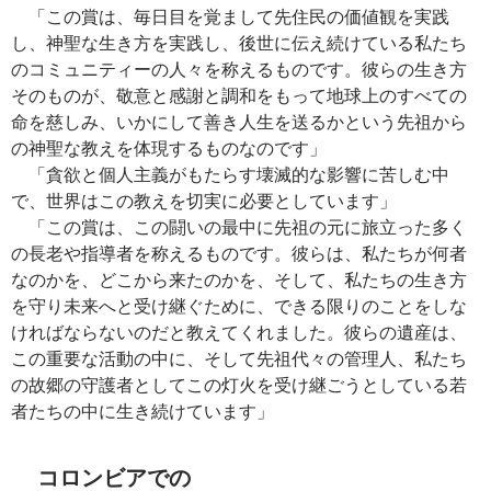
「この賞は、毎日目を覚まして先住民の価値観を実践
し、神聖な生き方を実践し、後世に伝え続けている私たち
のコミュニティーの人々を称えるものです。彼らの生き方
そのものが、敬意と感謝と調和をもって地球上のすべての
命を慈しみ、いかにして善き人生を送るかという先祖から
の神聖な教えを体現するものなのです」
「貪欲と個人主義がもたらす壊滅的な影響に苦しむ中
で、世界はこの教えを切実に必要としています」
「この賞は、この闘いの最中に先祖の元に旅立った多く
の長老や指導者を称えるものです。彼らは、私たちが何者
なのかを、どこから来たのかを、そして、私たちの生き方
を守り未来へと受け継ぐために、できる限りのことをしな
ければならないのだと教えてくれました。彼らの遺産は、
この重要な活動の中に、そして先祖代々の管理人、私たち
の故郷の守護者としてこの灯火を受け継ごうとしている若
者たちの中に生き続けています」
コロンビアでの