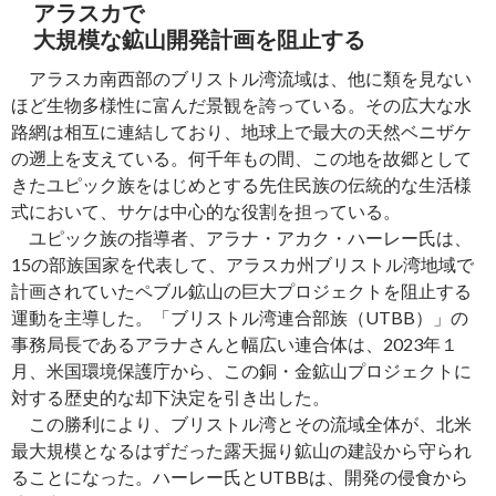
アラスカで
大規模な鉱山開発計画を阻止する
アラスカ南西部のブリストル湾流域は、他に類を見ない
ほど生物多様性に富んだ景観を誇っている。その広大な水
路網は相互に連結しており、地球上で最大の天然ベニザケ
の遡上を支えている。何千年もの間、この地を故郷として
きたユピック族をはじめとする先住民族の伝統的な生活様
式において、サケは中心的な役割を担っている。
ユピック族の指導者、アラナ・アカク・ハーレー氏は、
15の部族国家を代表して、アラスカ州ブリストル湾地域で
計画されていたペブル鉱山の巨大プロジェクトを阻止する
運動を主導した。「ブリストル湾連合部族（UTBB）」の
事務局長であるアラナさんと幅広い連合体は、2023年１
月、米国環境保護庁から、この銅・金鉱山プロジェクトに
対する歴史的な却下決定を引き出した。
この勝利により、ブリストル湾とその流域全体が、北米
最大規模となるはずだった露天掘り鉱山の建設から守られ
ることになった。ハーレー氏とUTBBは、開発の侵食から