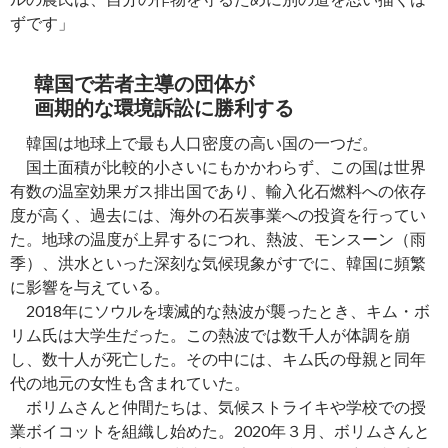
ずです」
韓国で若者主導の団体が
画期的な環境訴訟に勝利する
韓国は地球上で最も人口密度の高い国の一つだ。
国土面積が比較的小さいにもかかわらず、この国は世界
有数の温室効果ガス排出国であり、輸入化石燃料への依存
度が高く、過去には、海外の石炭事業への投資を行ってい
た。地球の温度が上昇するにつれ、熱波、モンスーン（雨
季）、洪水といった深刻な気候現象がすでに、韓国に頻繁
に影響を与えている。
2018年にソウルを壊滅的な熱波が襲ったとき、キム・ボ
リム氏は大学生だった。この熱波では数千人が体調を崩
し、数十人が死亡した。その中には、キム氏の母親と同年
代の地元の女性も含まれていた。
ボリムさんと仲間たちは、気候ストライキや学校での授
業ボイコットを組織し始めた。2020年３月、ボリムさんと