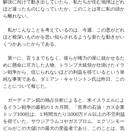
解決に向けて動き出していたら、私たちが住む地球はどれ
ほど違ったものになっていたか。このことは常に私の頭か
ら離れない。
私がこんなことを考えているのは、今週、この悪がどれ
ほど根深いものかを思い知らされるような新たな動きがい
くつかあったからである。
第一に、言うまでもなく、彼らが権力の座に就かせるた
めに懸命に尽力した人物、トランプ大統領が仕掛けたイラ
ン戦争から、信じられないほどの利益を得ているという単
純な事実である。ダミアン・キャリントン氏は昨日、この
ことについて報じた。
ガーディアン紙の独占分析によると、米イスラエルによ
るイラン戦争の最初の１カ月間、「世界の石油・ガス企業
トップ100社は、１時間当たり3,000万ドル以上の不労利益
を得ていた。サウジアラムコやガスプロム、エクソンモー
ビルがこの大儲けの最大の受益者であり、このことは、気