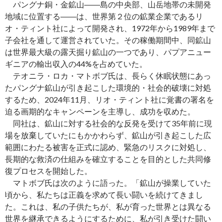
パングナ銅・金鉱山――島の中央部、山岳地帯の未開発
地域に位置する――は、世界第２位の鉱業企業であるリ
オ・ティント社によって開発され、1972年から1989年まで
子会社を通して運営されていた。その稼働期間中、同鉱山
は世界最大級の露天掘り鉱山の一つであり、パプアニュー
ギニアの輸出収入の44%を占めていた。
テオニラ・ロカ・マトボブ氏は、長らく休眠状態にあっ
たパングナ鉱山が引き起こした環境的・社会的破壊に対処
するため、2024年11月、リオ・ティント社に覚書の署名を
迫る画期的なキャンペーンを主導し、成功を収めた。
同社は、鉱山に対する社会的な反発を受けて35年前に現
場を放棄していたにもかかわらず、鉱山が引き起こした広
範囲にわたる被害を正式に認め、緊急のリスクに対処し、
長期的な救済の仕組みを確立することを目的とした共同修
復プロセスを開始した。
マトボブ氏は次のように語った。「鉱山が操業していた
頃から、私たちは正義を求めて長い闘いを続けてきまし
た。これは、私の子供たちが、私が育った世界とは異なる
世界を継承できるようにするために、私が引き受けた闘い