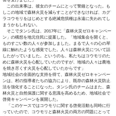
この出来事は、彼女のチームにとって警鐘となった。も
しこの地域で森林火災を減らすことができなければ、カグ
ラコウモリをはじめとする絶滅危惧種は永遠に失われてし
まうかもしれない。
そこでタンシ氏は、2017年に「森林火災ゼロキャンペー
ン」の構想を地元住民に提案した。「地域集会を開くと、
ものすごい数の人々が参加しました。まるで人々の心の琴
線に触れたような感覚でした。人々は森林火災について話
したがっていました。というのも、私たちはコウモリのた
めに森林火災を心配していたのですが、地域の人々は農地
を焼き尽くす火災を心配していたからです」
地域社会の全面的な支持を得て、森林火災ゼロキャンペー
ンは、村の指導者たちの協力により、既存の森林火災防止
法を強化することになった。タンシ氏のチームはまた、森
林火災と自然保護に関する意識を高めるため、地域社会で
啓発キャンペーンを展開した。
「このケースではコウモリに関する啓発活動も同時に行
っていたので、コウモリと森林火災の両方の問題にとって