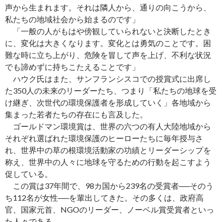
声から生まれます。それは隣人から、通りの向こうから、
私たちの地域社会から始まるのです」
「一般の人がもはや傍観していられないと決断したとき
に、変化は大きくなります。変化とは勇気のことです。困
難な時に立ち上がり、危険を冒して声を上げ、不利な状況
でも諦めずに持ちこたえることです」
ハウク氏はまた、サンフランシスコでの授賞式に出席し
た350人の未来のリーダーたち、つまり「私たちの地球を受
け継ぎ、次世代の環境保護者を形成していく」各地域から
集まった若者たちの存在にも言及した。
ゴールドマン環境賞は、世界の六つの有人大陸地域から
それぞれ選ばれた環境保護のヒーローたちに毎年授与さ
れ、世界中の草の根環境活動家の功績とリーダーシップを
称え、世界中の人々に地球を守るための行動を起こすよう
促している。
この賞は37年間で、98カ国から239名の受賞者──そのう
ち112名が女性──を輩出してきた。その多くは、政府高
官、国家元首、NGOのリーダー、ノーベル賞受賞者といっ
た人々である。