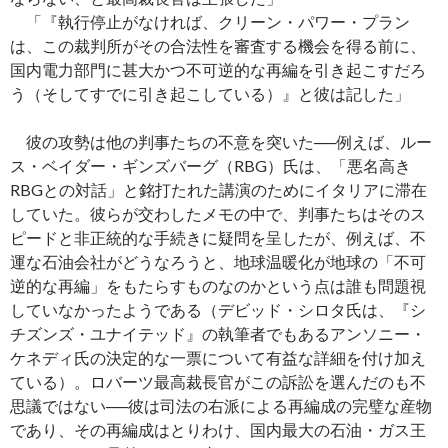
「『執行停止がなければ、クリーン・パワー・プラン
は、この裁判所がその合法性を審査する機会を得る前に、
国内電力部門に甚大かつ不可逆的な再編を引き起こすだろ
う（そしてすでに引き起こしている）』と彼は記した」
彼の攻勢は他の判事たちの不意を突いた──例えば、ルー
ス・ベイダー・ギンズバーグ（RBG）氏は、「悪名高き
RBGとの対話」と銘打たれた講演のためにイタリアに滞在
していた。彼らが交わしたメモの中で、判事たちはそのス
ピードと非正統的な手続きに疑問を呈したが、例えば、不
運な石油会社がどうなろうと、地球温暖化が地球の「不可
逆的な再編」をもたらすものなのかという点は誰も問題視
していなかったようである（デビッド・シロタ氏は、『シ
チズンズ・ユナイテッド』の執筆者でもあるアンソニー・
ケネディ氏の決定的な一票について有益な詳細を付け加え
ている）。ロバーツ最高裁長官がこの訴訟を選んだのも不
思議ではない──彼は司法の右派による再編成の完璧な産物
であり、その再編成はとりわけ、国内最大の石油・ガス王