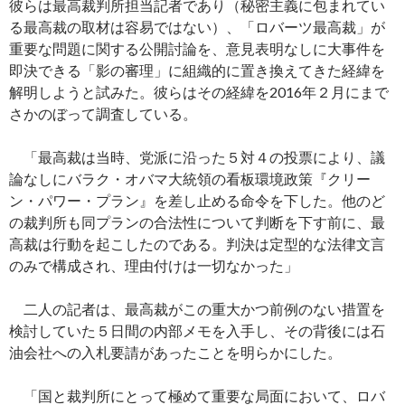
彼らは最高裁判所担当記者であり（秘密主義に包まれてい
る最高裁の取材は容易ではない）、「ロバーツ最高裁」が
重要な問題に関する公開討論を、意見表明なしに大事件を
即決できる「影の審理」に組織的に置き換えてきた経緯を
解明しようと試みた。彼らはその経緯を2016年２月にまで
さかのぼって調査している。
「最高裁は当時、党派に沿った５対４の投票により、議
論なしにバラク・オバマ大統領の看板環境政策『クリー
ン・パワー・プラン』を差し止める命令を下した。他のど
の裁判所も同プランの合法性について判断を下す前に、最
高裁は行動を起こしたのである。判決は定型的な法律文言
のみで構成され、理由付けは一切なかった」
二人の記者は、最高裁がこの重大かつ前例のない措置を
検討していた５日間の内部メモを入手し、その背後には石
油会社への入札要請があったことを明らかにした。
「国と裁判所にとって極めて重要な局面において、ロバ