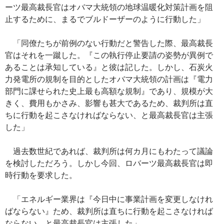
ーツ最高裁長官はオバマ大統領の地球温暖化対策計画を阻
止するために、まるでブルドーザーのように行動した」
「同僚たちが前例のない行動だと警告した際、最高裁長
官はそれを一蹴した。『この執行停止要請の姿勢が異例で
あることは承知している』と彼は記した。しかし、石炭火
力発電所の規制を目的としたオバマ大統領の計画は『電力
部門に課せられた史上最も高額な規制』であり、規模が大
きく、費用もかさみ、影響も甚大であるため、裁判所は直
ちに行動を起こさなければならない、と最高裁長官は主張
した」
過去数世紀であれば、裁判所は何カ月にもわたって議論
を検討しただろう。しかし今回、ロバーツ最高裁長官は即
時行動を要求した。
「エネルギー業界は『今日中に事業計画を変更しなけれ
ばならない』ため、裁判所は直ちに行動を起こさなければ
ならない、と最高裁長官は主張した」