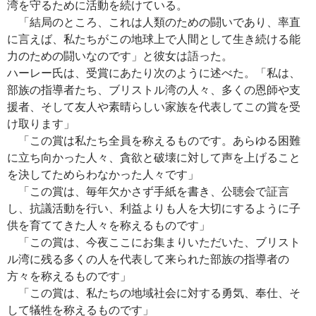
湾を守るために活動を続けている。
「結局のところ、これは人類のための闘いであり、率直
に言えば、私たちがこの地球上で人間として生き続ける能
力のための闘いなのです」と彼女は語った。
ハーレー氏は、受賞にあたり次のように述べた。「私は、
部族の指導者たち、ブリストル湾の人々、多くの恩師や支
援者、そして友人や素晴らしい家族を代表してこの賞を受
け取ります」
「この賞は私たち全員を称えるものです。あらゆる困難
に立ち向かった人々、貪欲と破壊に対して声を上げること
を決してためらわなかった人々です」
「この賞は、毎年欠かさず手紙を書き、公聴会で証言
し、抗議活動を行い、利益よりも人を大切にするように子
供を育ててきた人々を称えるものです」
「この賞は、今夜ここにお集まりいただいた、ブリスト
ル湾に残る多くの人を代表して来られた部族の指導者の
方々を称えるものです」
「この賞は、私たちの地域社会に対する勇気、奉仕、そ
して犠牲を称えるものです」