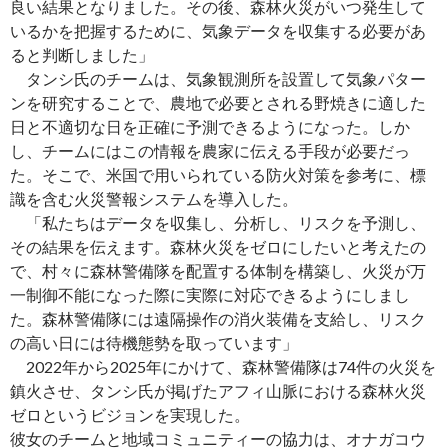
良い結果となりました。その後、森林火災がいつ発生して
いるかを把握するために、気象データを収集する必要があ
ると判断しました」
タンシ氏のチームは、気象観測所を設置して気象パター
ンを研究することで、農地で必要とされる野焼きに適した
日と不適切な日を正確に予測できるようになった。しか
し、チームにはこの情報を農家に伝える手段が必要だっ
た。そこで、米国で用いられている防火対策を参考に、標
識を含む火災警報システムを導入した。
「私たちはデータを収集し、分析し、リスクを予測し、
その結果を伝えます。森林火災をゼロにしたいと考えたの
で、村々に森林警備隊を配置する体制を構築し、火災が万
一制御不能になった際に実際に対応できるようにしまし
た。森林警備隊には遠隔操作の消火装備を支給し、リスク
の高い日には待機態勢を取っています」
2022年から2025年にかけて、森林警備隊は74件の火災を
鎮火させ、タンシ氏が掲げたアフィ山脈における森林火災
ゼロというビジョンを実現した。
彼女のチームと地域コミュニティーの協力は、オナガコウ