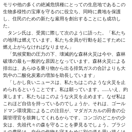
モリや他の多くの絶滅危惧種にとっての生息地であるこの
生物多様性の宝庫を守るのに役立ち、同時に農地を保護
し、住民のための新たな雇用を創出することにも成功し
た。
タンシ氏は、受賞に際して次のように語った。「私たち
の地球は燃えています。私たち全員が行動を起こすために
燃え上がらなければなりません」
「気候変動の圧力の下、壊滅的な森林火災は今や、森林
破壊の最も一般的な原因となっています。森林火災による
排出は、あらゆる乗り物から出る排気ガスの合計よりも大
気中の二酸化炭素の増加を助長しています」
「しかし良いニュースは、私たちはこのような火災を止
められるということです。私は願っています。……いえ、約
束します。私たちはこのような火災を止めます。なぜ私は
これほど自信を持っているのでしょうか。それは、ゴール
ドマン環境賞によるこの注目が、マダガスカルの田舎の公
園管理官を鼓舞してくれるからです。コンゴのどこかの少
女は、先祖代々の森を守ることを夢見るでしょう。ブラジ
ルの農民は、自分の作物を守るために別の道を思い描くは