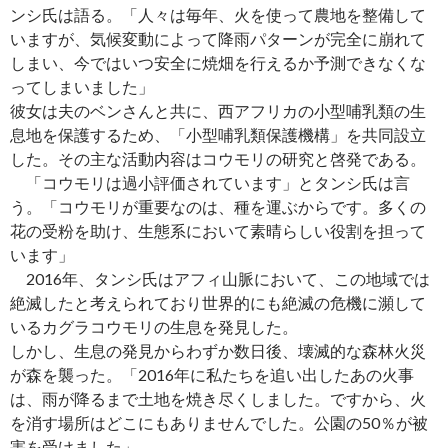
ンシ氏は語る。「人々は毎年、火を使って農地を整備して
いますが、気候変動によって降雨パターンが完全に崩れて
しまい、今ではいつ安全に焼畑を行えるか予測できなくな
ってしまいました」
彼女は夫のベンさんと共に、西アフリカの小型哺乳類の生
息地を保護するため、「小型哺乳類保護機構」を共同設立
した。その主な活動内容はコウモリの研究と啓発である。
「コウモリは過小評価されています」とタンシ氏は言
う。「コウモリが重要なのは、種を運ぶからです。多くの
花の受粉を助け、生態系において素晴らしい役割を担って
います」
2016年、タンシ氏はアフィ山脈において、この地域では
絶滅したと考えられており世界的にも絶滅の危機に瀕して
いるカグラコウモリの生息を発見した。
しかし、生息の発見からわずか数日後、壊滅的な森林火災
が森を襲った。「2016年に私たちを追い出したあの火事
は、雨が降るまで土地を焼き尽くしました。ですから、火
を消す場所はどこにもありませんでした。公園の50％が被
害を受けました」