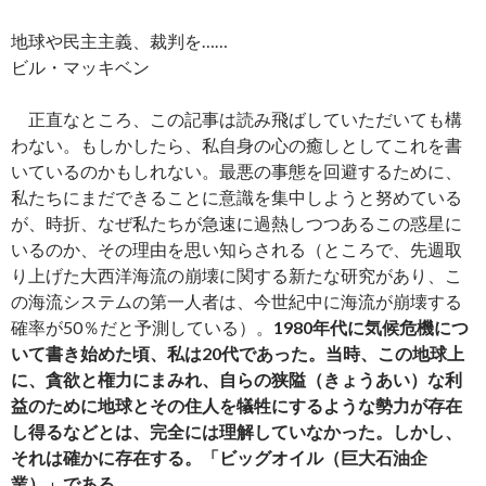
地球や民主主義、裁判を……
ビル・マッキベン
正直なところ、この記事は読み飛ばしていただいても構
わない。もしかしたら、私自身の心の癒しとしてこれを書
いているのかもしれない。最悪の事態を回避するために、
私たちにまだできることに意識を集中しようと努めている
が、時折、なぜ私たちが急速に過熱しつつあるこの惑星に
いるのか、その理由を思い知らされる（ところで、先週取
り上げた大西洋海流の崩壊に関する新たな研究があり、こ
の海流システムの第一人者は、今世紀中に海流が崩壊する
確率が50％だと予測している）。
1980年代に気候危機につ
いて書き始めた頃、私は20代であった。当時、この地球上
に、貪欲と権力にまみれ、自らの狭隘（きょうあい）な利
益のために地球とその住人を犠牲にするような勢力が存在
し得るなどとは、完全には理解していなかった。しかし、
それは確かに存在する。「ビッグオイル（巨大石油企
業）」である。