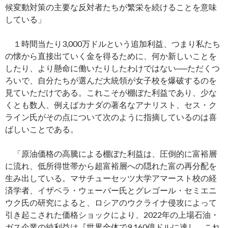
候変動対策の主要な反対者たちが繁栄を続けることを意味
している」
１時間当たり3,000万ドルという追加利益、つまり私たち
の懐から直接出ていく金を得るために、何か新しいことを
したり、より懸命に働いたりしたわけではない──ただくつ
ろいで、自分たちが選んだ大統領が女子校を爆破するのを
見ていただけである。これこそが棚ぼた利益であり、少な
くとも数人、例えばカナダの著名なアナリスト、セス・ク
ライン氏がその点について次のように指摘しているのは喜
ばしいことである。
「原油価格の高騰による棚ぼた利益は、圧倒的に富裕層
に流れ、低所得世帯から超富裕層への隠れた富の再分配を
生み出している。マサチューセッツ大学アマースト校の経
済学者、イザベラ・ウェーバー氏とグレゴール・セミエニ
ウク氏の研究によると、ロシアのウクライナ侵攻によって
引き起こされた価格ショックにより、2022年の上場石油・
ガス企業の純利益は『世界全体で9,160億ドルに達し、これ