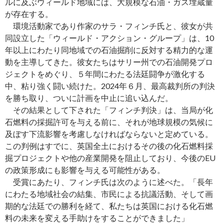
ルに及ぶウィールド地域には、大規模な石油・ガス埋蔵量
が存在する。
環境活動家であり作家のサラ・フィンチ氏と、彼女が共
同設立した「ウィールド・アクション・グループ」は、10
年以上にわたり同地域での石油掘削に反対する精力的な運
動を主導してきた。彼女たちはサリー州での石油開発プロ
ジェクトをめぐり、５年間にわたる法廷闘争が激化する
中、粘り強く闘い続けた。2024年６月、最高裁判所の判決
を勝ち取り、ついに計画を中止に追い込んだ。
その結果として下された「フィンチ判決」は、当局が化
石燃料の採掘許可を与える前に、それが地球規模の気候に
及ぼす下流影響を考慮しなければならないと定めている。
この判例はすでに、英国全土におけるその後の化石燃料採
掘プロジェクトや他の産業開発を阻止しており、今後のEU
の政策形成にも影響を与える可能性がある。
受賞にあたり、フィンチ氏は次のように述べた。「長年
にわたる地域社会の結集、市民による抗議活動、そして画
期的な法廷での勝利を経て、私たちは英国における化石燃
料の未来を変える手助けをすることができました」