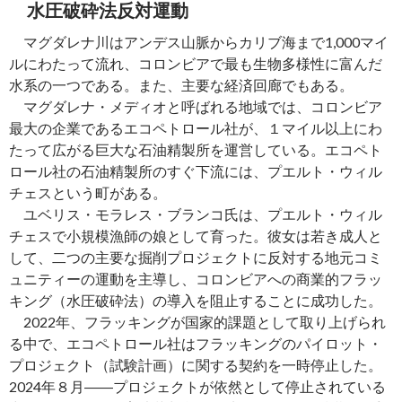
水圧破砕法反対運動
マグダレナ川はアンデス山脈からカリブ海まで1,000マイ
ルにわたって流れ、コロンビアで最も生物多様性に富んだ
水系の一つである。また、主要な経済回廊でもある。
マグダレナ・メディオと呼ばれる地域では、コロンビア
最大の企業であるエコペトロール社が、１マイル以上にわ
たって広がる巨大な石油精製所を運営している。エコペト
ロール社の石油精製所のすぐ下流には、プエルト・ウィル
チェスという町がある。
ユベリス・モラレス・ブランコ氏は、プエルト・ウィル
チェスで小規模漁師の娘として育った。彼女は若き成人と
して、二つの主要な掘削プロジェクトに反対する地元コミ
ュニティーの運動を主導し、コロンビアへの商業的フラッ
キング（水圧破砕法）の導入を阻止することに成功した。
2022年、フラッキングが国家的課題として取り上げられ
る中で、エコペトロール社はフラッキングのパイロット・
プロジェクト（試験計画）に関する契約を一時停止した。
2024年８月――プロジェクトが依然として停止されている