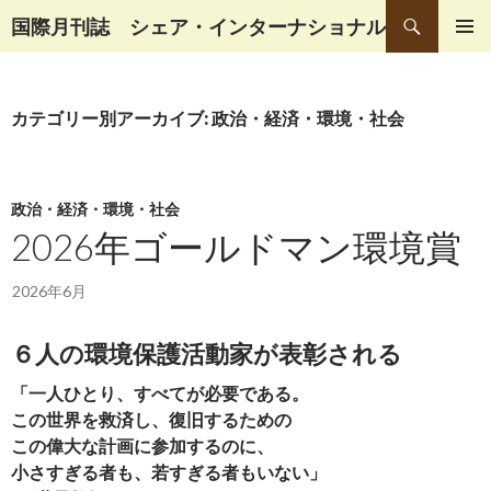
検
国際月刊誌 シェア・インターナショナル
索
コ
メインメ
ン
ニュー
テ
カテゴリー別アーカイブ: 政治・経済・環境・社会
ン
ツ
へ
移
政治・経済・環境・社会
動
2026年ゴールドマン環境賞
2026年6月
６人の環境保護活動家が表彰される
「一人ひとり、すべてが必要である。
この世界を救済し、復旧するための
この偉大な計画に参加するのに、
小さすぎる者も、若すぎる者もいない」