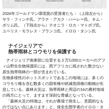
2026年ゴールドマン環境賞の受賞者たち：（上段左から）
サラ・フィンチ氏、アラナ・アカク・ハーレー氏、キム・
ボリム氏。（下段左から）テオニラ・ロカ・マトボブ氏、
ユベリス・モラレス・ブランコ氏、イロロ・タンシ氏
ナイジェリアで
熱帯雨林とコウモリを保護する
ナイジェリア南東部に位置する２万5,000エーカーのアフ
ィ山野生生物保護区には、西アフリカに残された数少ない
原生熱帯雨林の一部が含まれている。
生物多様性のホットスポットであるこの地域には、多くの
コウモリ種を含む数多くの固有種や絶滅危惧種の動物が生
息している。森林火災は、熱帯雨林と周辺の16の農村地域
の両方にとって、ますます深刻な脅威となっている。
「森林火災の特徴は、それが農場で発生し、意図的なも
のではない点にあります」と、保全生態学者のイロロ・タ