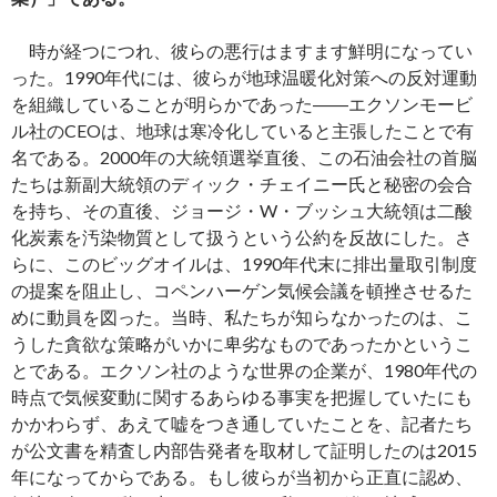
時が経つにつれ、彼らの悪行はますます鮮明になってい
った。1990年代には、彼らが地球温暖化対策への反対運動
を組織していることが明らかであった――エクソンモービ
ル社のCEOは、地球は寒冷化していると主張したことで有
名である。2000年の大統領選挙直後、この石油会社の首脳
たちは新副大統領のディック・チェイニー氏と秘密の会合
を持ち、その直後、ジョージ・W・ブッシュ大統領は二酸
化炭素を汚染物質として扱うという公約を反故にした。さ
らに、このビッグオイルは、1990年代末に排出量取引制度
の提案を阻止し、コペンハーゲン気候会議を頓挫させるた
めに動員を図った。当時、私たちが知らなかったのは、こ
うした貪欲な策略がいかに卑劣なものであったかというこ
とである。エクソン社のような世界の企業が、1980年代の
時点で気候変動に関するあらゆる事実を把握していたにも
かかわらず、あえて嘘をつき通していたことを、記者たち
が公文書を精査し内部告発者を取材して証明したのは2015
年になってからである。もし彼らが当初から正直に認め、