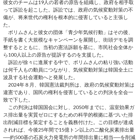
彼女のチームは19人の若者の原告を組織し、政府を相手取
って訴訟を起こした。訴訟では、政府の気候変動対策の不
備が、将来世代の権利を根本的に侵害していると主張し
た。
ボリムさんと彼女の団体「青少年気候行動」はその後、
手紙を書く大規模なキャンペーンを展開し、街頭デモを調
整するとともに、当初の憲法訴願を基に、市民社会全体か
ら100人以上の原告が提訴するのを支援した。
訴訟が徐々に進展する中で、ボリムさんの粘り強い活動
は何千人もの動員につながり、気候変動対策は韓国全土に
波及する社会運動へと発展した。
2024年８月、韓国憲法裁判所は、政府の気候変動対策は
違憲であり、国民の権利を侵害しているとの判決を全会一
致で下した。
この判決は韓国国会に対し、2050年までに、温室効果ガ
ス排出量を実質ゼロにするための科学的根拠に基づいた排
出削減目標を策定することを義務付けた。この目標が達成
されれば、今後25年間で15億トン以上の二酸化炭素排出量
──約500基の石炭火力発電所の年間排出量に相当──を削減