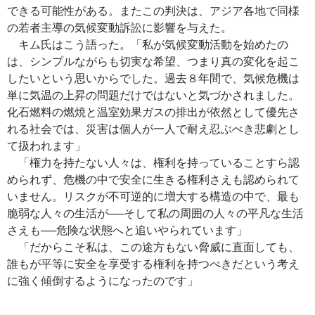
できる可能性がある。またこの判決は、アジア各地で同様
の若者主導の気候変動訴訟に影響を与えた。
キム氏はこう語った。「私が気候変動活動を始めたの
は、シンプルながらも切実な希望、つまり真の変化を起こ
したいという思いからでした。過去８年間で、気候危機は
単に気温の上昇の問題だけではないと気づかされました。
化石燃料の燃焼と温室効果ガスの排出が依然として優先さ
れる社会では、災害は個人が一人で耐え忍ぶべき悲劇とし
て扱われます」
「権力を持たない人々は、権利を持っていることすら認
められず、危機の中で安全に生きる権利さえも認められて
いません。リスクが不可逆的に増大する構造の中で、最も
脆弱な人々の生活が──そして私の周囲の人々の平凡な生活
さえも──危険な状態へと追いやられています」
「だからこそ私は、この途方もない脅威に直面しても、
誰もが平等に安全を享受する権利を持つべきだという考え
に強く傾倒するようになったのです」