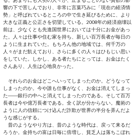
響の下で苦しんでおり、非常に言葉巧みに「現在の経済情
勢」と呼ばれているところの中で生き延びるために、より
大きな正義と公正さを切望している。2008年の経済崩壊以
前は、少なくとも先進国世界においては十分にお金があっ
た。人々は仕事や住む家を持ち、新しい百万長者が毎日の
ように生まれていた。もちろん他の地域では、何千万の
人々がまだ飢えており、さらに多くの人々はひもじい思い
をしていた。しかし、ある者たちにとっては、お金はたく
さんあり、人生は心地良かった。
それらのお金はどこへいってしまったのか。どうなって
しまったのか。今や誰も仕事がなく、お金は消えてしまっ
た――銀行の中へと消えてしまったのである。そして百万
長者は今や億万長者である。全く訳が分からない。魔術の
ように人の信頼につけ込んだ詐欺が世界の半分を弄んだよ
うな感じがする。
昔のようなやり方は、昔のような時代は、戻って来るだ
ろうか。金持ちの富は日毎に倍増し、貧乏人は落ちこぼれ