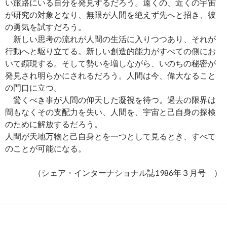
い旅路にいる自分を発見するだろう。遠くの、近くの宇宙
が研究の対象となり、無限が人間を絶えず先へと招き、彼
の勇気を試すだろう。
新しい思考の流れが人間の生活に入りつつあり、それが
行動へと駆り立てる。新しい創造的能力がすべての側にお
いて顕現する。そして勢いを増しながら、いのちの秘密が
発見され明らかにされるだろう。人間は今、偉大なること
の門口に立つ。
驚くべき事が人間の仰天した凝視を待つ。過去の限界は
間もなくその支配力を失い、人間を、宇宙と己自身の探検
のために解放するだろう。
人間が天地万物と己自身とを一つとして見るとき、すべて
のことが可能になる。
（シェア・インターナショナル誌1986年３月号 ）