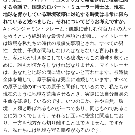
する会議で、国連のロバート・ミューラー博士は、現在、
地球を脅かしている環境破壊に対処する時間は非常に限ら
れていると述べました。それについてどうお考えですか。
A：ベンジャミン・クレーム：飢餓に苦しむ何百万もの人々
を救うという絶対的な最優先事項とは別に、マイトレーヤ
は環境を私たちの時代の最優先事項とされ、すべての男
性、女性、子供が関与しなければならないと言われまし
た。私たちが引き起こしている破壊からこの地球を救うた
めに、誰もが何かをしなければなりません。マイトレーヤ
は、あなたと地球の間に違いはないと言われます。被造物
全体を通して、原子構造は完全に連続しています。すべて
の原子は他のすべての原子と関係しているので、私たちが
現在のように地球を荒廃させるとき、実際には自分自身の
生命を破壊しているのです。いつの日か、神や自然、環
境、人類と呼ばれるものが一つであり、同じものであるこ
とに気づくでしょう。それらは互いに密接に関連してお
り、一方を他方から切り離すことはできません。ですか
ら、私たちには地球を守る義務があるのです。