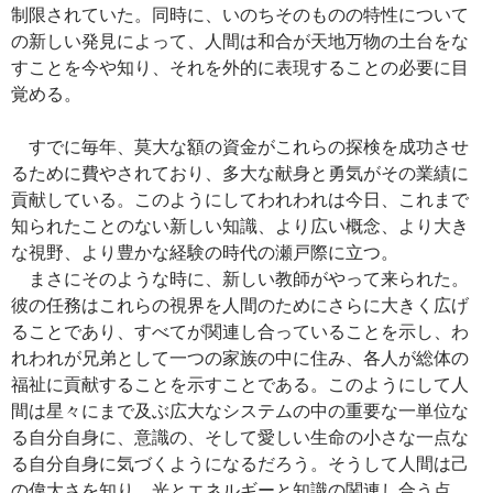
制限されていた。同時に、いのちそのものの特性について
の新しい発見によって、人間は和合が天地万物の土台をな
すことを今や知り、それを外的に表現することの必要に目
覚める。
すでに毎年、莫大な額の資金がこれらの探検を成功させ
るために費やされており、多大な献身と勇気がその業績に
貢献している。このようにしてわれわれは今日、これまで
知られたことのない新しい知識、より広い概念、より大き
な視野、より豊かな経験の時代の瀬戸際に立つ。
まさにそのような時に、新しい教師がやって来られた。
彼の任務はこれらの視界を人間のためにさらに大きく広げ
ることであり、すべてが関連し合っていることを示し、わ
れわれが兄弟として一つの家族の中に住み、各人が総体の
福祉に貢献することを示すことである。このようにして人
間は星々にまで及ぶ広大なシステムの中の重要な一単位な
る自分自身に、意識の、そして愛しい生命の小さな一点な
る自分自身に気づくようになるだろう。そうして人間は己
の偉大さを知り、光とエネルギーと知識の関連し合う点