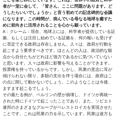
者が一堂に会して、「皆さん、ここに問題があります。ど
うしたらいいでしょうか」と言う初めての記念碑的な会議
になります。この時間が、病んでいる母なる地球を癒すた
めに前向きに活用されることを心から願っています。
A：クレーム：現在、地球上には、科学者が提供している証
拠、もしくは注目し始めている証拠を、何の報いも受けず
に否定できる政府は存在しません。人々は、政府が行動を
起こすよう要求すべきです。ほとんどの人は、政治的な観
点から自分たちがどれほど強力であるかに気づいていない
と思います。人々は政府に影響を与えることができます。
投票権を持っているからです。しかし、民衆の意志に耳が
傾けられない限り、多額の支出を伴う場合には、政府はこ
の点に関して動かないでしょう。このようなことは今後、
ますます起こるでしょう。
その最たる例が、ベルリンの壁が崩壊し、ドイツが再統一
された時にドイツで起こったことであり、また、ソビエト
連邦のさまざまなグループがペレストロイカを実現させた
ことです。これは民衆の力を示しています。民衆は途方も