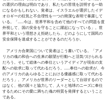
の選択の理由は明白であり、私たちの苦境を説明する一助
になるかもしれない。覚者は、イスラエルが選択したイデ
オロギーの狂気と不合理性を一つの簡潔な表明で暴露して
いる。「……今は、世界平和を含めて他のすべての問題を度
外視して、国の安全を守ることに躍起になっている」。世
界平和という理想さえ拒絶したら、どのようにして国民の
安全保障を達成することができるのだろうか。
アメリカ合衆国について覚者はこう書いている。「アメ
リカの魂の和合への生来の願望が行動へと活気づけられる
だろう。そして総体への奉仕というアイディアが現在の支
配への欲求に取って代わるだろう。……奉仕への欲求が、今
のアメリカのあらゆることにおける優越感に取って代わる
だろう」。アメリカが世界のリーダーとして台頭するので
はなく、他の国々と協力して、人々と地球のニーズに奉仕
するためにその愛に満ちた魂の特質を発揮するということ
である。