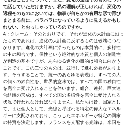
て話していただけますか。私の理解が正しければ、変化の
過程そのものにおいては、物事が何らかの有用な形で再び
まとまる前に、バラバラになっているように見えるかもし
れない、とおっしゃっているのですか。
A：クレーム：そのとおりです、それが進化の大計画に沿っ
たものであれば。進化の大計画に反するものは破壊につな
がります。進化の大計画に沿ったものは本質的に、多様性
の中の和合です。個性という絶対的な本質と個人の創造性
が創造の基本ですが、あらゆる進化の目的は和合に向かう
ことです。この二つのものは、並行して進む必要がありま
す。そうすることで、統一のあらゆる表現は、すべての人
の個々の独自性を、世界的意味では、すべての国の独自性
を完全に受け入れることを伴います。組合、連邦、巨大連
合組織の形成は、すべての国の多様性を完全に受け入れる
状況で行われなければなりません。私たちは皆、国家とし
て、また個人として、光線と呼ばれる特定の偉大なエネル
ギーに支配されており、こうしたエネルギーが特定の国家
の特質を決定します。フランスを支配する光線は、米国を