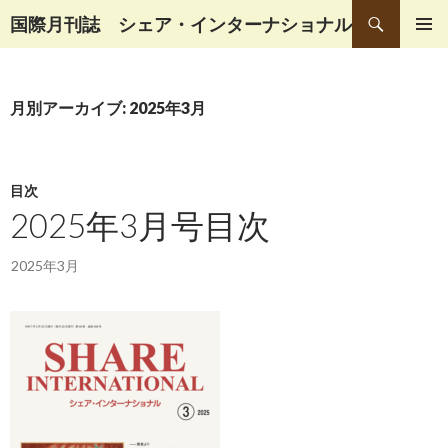
検
国際月刊誌 シェア・インターナショナル
索
コ
メインメ
ン
ニュー
テ
月別アーカイブ: 2025年3月
ン
ツ
へ
移
目次
動
2025年3月号目次
2025年3月