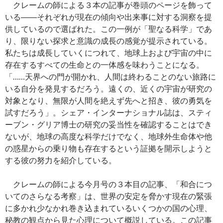
クレームの師による３本の記事が巻頭のページを飾って
いる――それぞれが現在の傾向や出来事に対する洞察を提
供しているので選ばれた。この一例が「聖なる科学」であ
り、限りない探求と意識の成長の感覚が提示されている。
私たちは成長していくにつれて、地球上および宇宙の中に
存在するすべての生命との一体感を味わうことになる。
「……天界への門が開かれ、人間は終わることのない旅路に
いる自分を発見するだろう。遠くの、近くの宇宙が研究の
対象となり、無限が人間を絶えず先へと招き、彼の勇気を
試すだろう」。シェア・インターナショナル誌は、スティ
ーブン・グリア博士の研究の妥当性を確認することはでき
ないが、地球の高度な科学だけでなく、地球外生命体や他
の惑星からの乗り物も存在するという証拠を開示しようと
する彼の努力を紹介している。
クレームの師による今月号の３本目の記事、「和合につ
いてのさらなる考察」は、世界の安定を脅かす現在の緊張
に多かれ少なかれ巻き込まれているいくつかの国の心理、
秘教の観点から見た心理について概説している。この記事