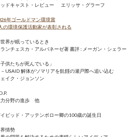
ポッドキャスト・レビュー エリッサ・グラーフ
026年ゴールドマン環境賞
6人の環境保護活動家が表彰される
『世界が眠っているとき
ランチェスカ・アルバネーゼ著 書評 : メーガン・シェラー
「子供たちが死んでいる」
USAID 解体がソマリアを飢饉の瀬戸際へ追い込む
ジェイク・ジョンソン
O.P.
電力分野の進歩 他
デイビッド・アッテンボロー卿の100歳の誕生日
世界情勢
世界の問題を解決するための素晴らしいアイディア