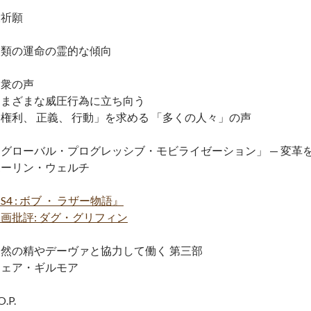
大祈願
人類の運命の霊的な傾向
民衆の声
さまざまな威圧行為に立ち向う
権利、 正義、 行動」を求める 「多くの人々」の声
「グローバル・プログレッシブ・モビライゼーション」 — 変革
ポーリン・ウェルチ
S4 : ボブ ・ ラザー物語』
画批評: ダグ・グリフィン
自然の精やデーヴァと協力して働く 第三部
シェア・ギルモア
O.P.