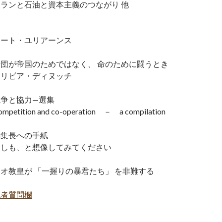
イランと石油と資本主義のつながり 他
神
アート・ユリアーンス
船団が帝国のためではなく、 命のために闘うとき
オリビア・ディヌッチ
競争と協力—選集
ompetition and co-operation － a compilation
編集長への手紙
もしも、と想像してみてください
オ教皇が 「一握りの暴君たち」 を非難する
読者質問欄