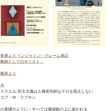
－覚者より ベンジャミン・クレーム筆記
「教師としてのキリスト」
編集部より
視点
イスラエル: 民主主義は人種差別的なテロを阻止しない
ヤコブ・Ｍ・ラブキン
家の基礎のように－すべては価値観の上に築かれる