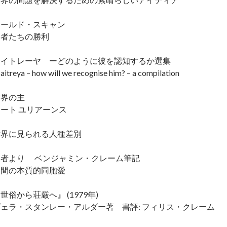
ワールド・スキャン
弱者たちの勝利
マイトレーヤ ーどのように彼を認知するか選集
itreya – how will we recognise him? – a compilation
世界の主
ート ユリアーンス
世界に見られる人種差別
覚者より ベンジャミン・クレーム筆記
人間の本質的同胞愛
世俗から荘厳へ』 (1979年)
ヴェラ・スタンレー・アルダー著 書評: フィリス・クレーム