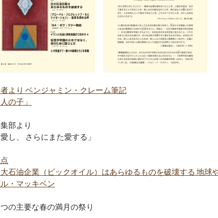
覚者より ベンジャミン・クレーム筆記
「人の子」
編集部より
「愛し、 さらにまた愛する」
視点
巨大石油企業（ビックオイル）はあらゆるものを破壊する 地球や
ビル・マッキベン
三つの主要な春の満月の祭り