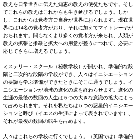
教えを日常世界に伝えた知恵の教えの使徒たちです。そし
てこれらの教えはこれからも生き延びるでしょう。しか
し、これからは覚者方ご自身が世界におられます。現在世
界には
14
名の覚者方がおり、それに加えてマイトレーヤが
おられます。間もなくより多くの覚者方が来られ、人類が
教えの拡張と推敲と拡大への用意が整うにつれて、必要に
応じてさらに増えるでしょう。
ミステリー・スクール（秘教学校）が開かれ、準備的な段
階と二次的な段階の学校ができ、人々はイニシエーション
の要諦を学ぶ準備ができたときにそこに通うでしょう。イ
ニシエーションが地球の進化の道を終わらせます。進化の
生涯の最後の数回の人生は５つの大きな意識の拡大によっ
て占められます。それを私たちは５つの惑星的イニシエー
ションと呼び（イエスの生涯によって表されています）、
それが最後の数回の転生を占めます。
人々はこれらの学校に行くでしょう。（英国では）準備的