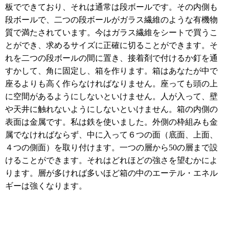
板でできており、それは通常は段ボールです。その内側も
段ボールで、二つの段ボールがガラス繊維のような有機物
質で満たされています。今はガラス繊維をシートで買うこ
とができ、求めるサイズに正確に切ることができます。そ
れを二つの段ボールの間に置き、接着剤で付けるか釘を通
すかして、角に固定し、箱を作ります。箱はあなたが中で
座るよりも高く作らなければなりません。座っても頭の上
に空間があるようにしないといけません。人が入って、壁
や天井に触れないようにしないといけません。箱の内側の
表面は金属です。私は鉄を使いました。外側の枠組みも金
属でなければならず、中に入って６つの面（底面、上面、
４つの側面）を取り付けます。一つの層から
50
の層まで設
けることができます。それはどれほどの強さを望むかによ
ります。層が多ければ多いほど箱の中のエーテル・エネル
ギーは強くなります。