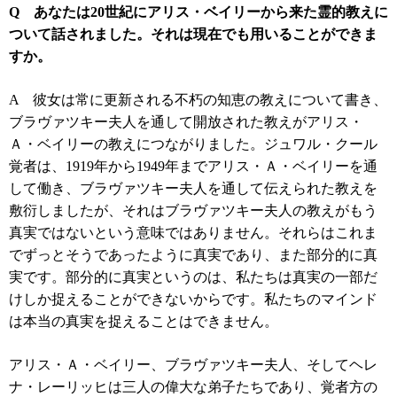
Q
あなたは
20
世紀にアリス・ベイリーから来た霊的教えに
ついて話されました。それは現在でも用いることができま
すか。
A
彼女は常に更新される不朽の知恵の教えについて書き、
ブラヴァツキー夫人を通して開放された教えがアリス・
Ａ・ベイリーの教えにつながりました。ジュワル・クール
覚者は、
1919
年から
1949
年までアリス・Ａ・ベイリーを通
して働き、ブラヴァツキー夫人を通して伝えられた教えを
敷衍しましたが、それはブラヴァツキー夫人の教えがもう
真実ではないという意味ではありません。それらはこれま
でずっとそうであったように真実であり、また部分的に真
実です。部分的に真実というのは、私たちは真実の一部だ
けしか捉えることができないからです。私たちのマインド
は本当の真実を捉えることはできません。
アリス・Ａ・ベイリー、ブラヴァツキー夫人、そしてヘレ
ナ・レーリッヒは三人の偉大な弟子たちであり、覚者方の