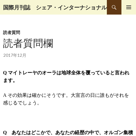
検
国際月刊誌 シェア・インターナショナル
索
コ
メインメ
ン
ニュー
テ
読者質問
ン
ツ
読者質問欄
へ
移
2017年12月
動
Q
マイトレーヤのオーラは地球全体を覆っていると言われ
ます。
A
その効果は確かにそうです。大宣言の日に誰もがそれを
感じるでしょう。
Q
あなたはどこかで、あなたの経歴の中で、オルゴン集積