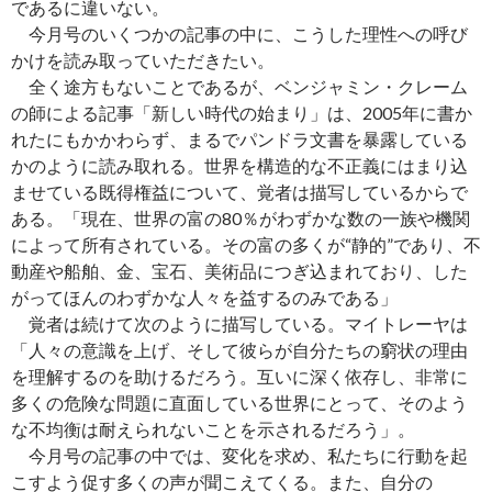
であるに違いない。
今月号のいくつかの記事の中に、こうした理性への呼び
かけを読み取っていただきたい。
全く途方もないことであるが、ベンジャミン・クレーム
の師による記事「新しい時代の始まり」は、2005年に書か
れたにもかかわらず、まるでパンドラ文書を暴露している
かのように読み取れる。世界を構造的な不正義にはまり込
ませている既得権益について、覚者は描写しているからで
ある。「現在、世界の富の80％がわずかな数の一族や機関
によって所有されている。その富の多くが“静的”であり、不
動産や船舶、金、宝石、美術品につぎ込まれており、した
がってほんのわずかな人々を益するのみである」
覚者は続けて次のように描写している。マイトレーヤは
「人々の意識を上げ、そして彼らが自分たちの窮状の理由
を理解するのを助けるだろう。互いに深く依存し、非常に
多くの危険な問題に直面している世界にとって、そのよう
な不均衡は耐えられないことを示されるだろう」。
今月号の記事の中では、変化を求め、私たちに行動を起
こすよう促す多くの声が聞こえてくる。また、自分の