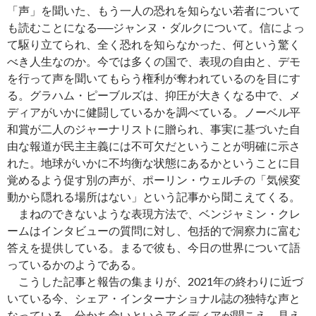
「声」を聞いた、もう一人の恐れを知らない若者について
も読むことになる──ジャンヌ・ダルクについて。信によっ
て駆り立てられ、全く恐れを知らなかった、何という驚く
べき人生なのか。今では多くの国で、表現の自由と、デモ
を行って声を聞いてもらう権利が奪われているのを目にす
る。グラハム・ピーブルズは、抑圧が大きくなる中で、メ
ディアがいかに健闘しているかを調べている。ノーベル平
和賞が二人のジャーナリストに贈られ、事実に基づいた自
由な報道が民主主義には不可欠だということが明確に示さ
れた。地球がいかに不均衡な状態にあるかということに目
覚めるよう促す別の声が、ポーリン・ウェルチの「気候変
動から隠れる場所はない」という記事から聞こえてくる。
まねのできないような表現方法で、ベンジャミン・クレ
ームはインタビューの質問に対し、包括的で洞察力に富む
答えを提供している。まるで彼も、今日の世界について語
っているかのようである。
こうした記事と報告の集まりが、2021年の終わりに近づ
いている今、シェア・インターナショナル誌の独特な声と
なっている。分かち合いというアイディアが聞こえ、見え