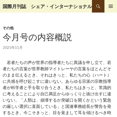
検
国際月刊誌 シェア・インターナショナル
索
コ
メインメ
ン
ニュー
テ
その他
ン
ツ
今月号の内容概説
へ
移
2021年11月
動
若者たちの声が世界の指導者たちに異議を申し立て、若
者たちの言葉が世界教師マイトレーヤの言葉をほとんどそ
のまま伝えるとき、それはきっと、私たちの心（ハート）
に共感を呼び起こすに違いない。あらゆる宗派の宗教指導
者が科学者と手を取り合うとき、私たちはきっと、常識的
に考えることにより自己満足からゆっくりと抜け出すに違
いない。「人類は、崩壊するか突破口を開くかという緊急
の厳しい選択に直面している」と国連事務総長が警告を発
するとき、今こそきっと、目を覚まして耳を傾けるべき時