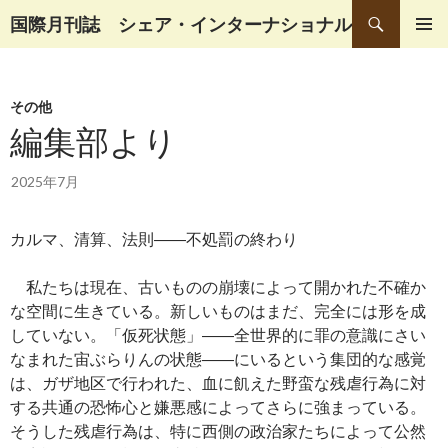
検
国際月刊誌 シェア・インターナショナル
索
コ
メインメ
ン
ニュー
テ
その他
ン
ツ
編集部より
へ
移
2025年7月
動
カルマ、清算、法則――不処罰の終わり
私たちは現在、古いものの崩壊によって開かれた不確か
な空間に生きている。新しいものはまだ、完全には形を成
していない。「仮死状態」――全世界的に罪の意識にさい
なまれた宙ぶらりんの状態――にいるという集団的な感覚
は、ガザ地区で行われた、血に飢えた野蛮な残虐行為に対
する共通の恐怖心と嫌悪感によってさらに強まっている。
そうした残虐行為は、特に西側の政治家たちによって公然