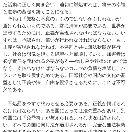
た活動に正しく向き合い、適切に対処すれば、将来の幸福
と進歩の基礎を築くことになる」
それは「厳格な不変の」ものではないかもしれないが、
避けられないものである。常に清算が必要である。世界が
進歩するためには、正義が実現されなければならない。い
ずれは、承認され、償いが行われなければならない。もし
正義が実現されなければ、不処罰と共に無法状態が横行
し、社会は想像を絶する絶望へと崩壊していく。加害者は
必ず責任を問われる必要がある──憎しみや報復のためでは
なく、支払わなければならないカルマの負債を承認し、バ
ランスを取り戻すためである。国際社会や国内の文化の基
盤として正義や法、自由を復活させるために、これは不可
欠である。
不処罰を今すぐ終わらせる必要がある。正義が掲げられ
なければならない。ある国にとっては法の重みがあり、別
の国には「免罪符」が与えられるような状況は許されな
い。すべての国に同じ法が適用されるか、完全な無法状態
が支配するかのどちらかである。国際司法裁判所（ICJ）や