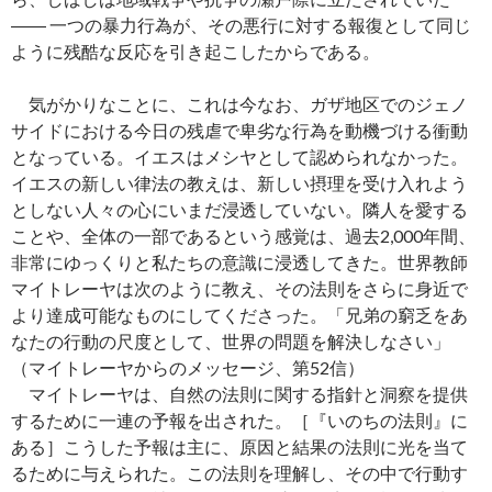
―― 一つの暴力行為が、その悪行に対する報復として同じ
ように残酷な反応を引き起こしたからである。
気がかりなことに、これは今なお、ガザ地区でのジェノ
サイドにおける今日の残虐で卑劣な行為を動機づける衝動
となっている。イエスはメシヤとして認められなかった。
イエスの新しい律法の教えは、新しい摂理を受け入れよう
としない人々の心にいまだ浸透していない。隣人を愛する
ことや、全体の一部であるという感覚は、過去2,000年間、
非常にゆっくりと私たちの意識に浸透してきた。世界教師
マイトレーヤは次のように教え、その法則をさらに身近で
より達成可能なものにしてくださった。「兄弟の窮乏をあ
なたの行動の尺度として、世界の問題を解決しなさい」
（マイトレーヤからのメッセージ、第52信）
マイトレーヤは、自然の法則に関する指針と洞察を提供
するために一連の予報を出された。［『いのちの法則』に
ある］こうした予報は主に、原因と結果の法則に光を当て
るために与えられた。この法則を理解し、その中で行動す