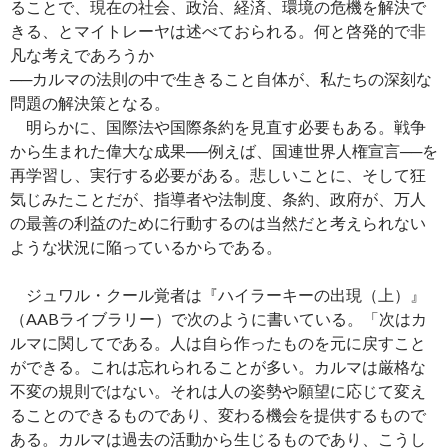
ることで、現在の社会、政治、経済、環境の危機を解決で
きる、とマイトレーヤは述べておられる。何と啓発的で非
凡な考えであろうか
──カルマの法則の中で生きること自体が、私たちの深刻な
問題の解決策となる。
明らかに、国際法や国際条約を見直す必要もある。戦争
から生まれた偉大な成果──例えば、国連世界人権宣言──を
再学習し、実行する必要がある。悲しいことに、そして狂
気じみたことだが、指導者や法制度、条約、政府が、万人
の最善の利益のために行動するのは当然だと考えられない
ような状況に陥っているからである。
ジュワル・クール覚者は『ハイラーキーの出現（上）』
（AABライブラリー）で次のように書いている。「次はカ
ルマに関してである。人は自ら作ったものを元に戻すこと
ができる。これは忘れられることが多い。カルマは厳格な
不変の規則ではない。それは人の姿勢や願望に応じて変え
ることのできるものであり、変わる機会を提供するもので
ある。カルマは過去の活動から生じるものであり、こうし