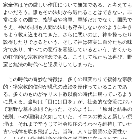
家全体はその厳しい作用について無知である、と考えても
よいだろう。誰もその法則から逃れることはできない。非
常に多くの国で、指導者や将軍、軍隊だけでなく、国民で
さえ、神の法則も人間の法則も存在しないかのように生き
るよう教え込まれてきた。さらに悪いのは、神を操ったり
説得したりできるという、そして神は確実に自分たちの味
方であり、すべての悪行を容認しているという、古くから
の狂信的な宗教的信念である。こうして私たちは再び、野
蛮と無法の時代へと逆戻りしてしまった。
この時代の奇妙な特徴は、多くの風変わりで複雑な宗教
的・準宗教的信仰が現代の政治を形作っていることであ
る。多くのものがキリスト教以前の時代に戻っているよう
に見える。当時は「目には目を」が、社会的な交流におい
て粗野な基本原則であった。そのように、「原因と結果の
法則」への理解は欠如していた。イエスの教えと新しい摂
理は、それまで辛うじて社会秩序のうわべを維持していた
古い戒律を吹き飛ばした。当時、人々は復讐の必要性か
ら、しばしば地域戦争や抗争の瀬戸際に立たされていた