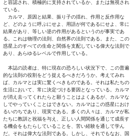
と容認され、積極的に支持されているか、または無視され
ている。
カルマ、原因と結果、振り子の揺れ、作用と反作用な
ど、どのように呼ぶにせよ、用語が何であるにせよ、常に
結果があり、等しい逆の作用があるというのが事実であ
る。これは物理の法則、自然界の法則である。また、この
惑星上のすべての生命と関係を支配している偉大な法則で
あり、あらゆるレベルで作用している。
本誌の読者は、特に現在の恐ろしい状況下で、この普遍
的な法則の役割をどう捉えるべきだろうか。考えてみれ
ば、カルマとは実に驚くべきものである。それは私たちの
生活において、常に決定づける要因となっている。カルマ
が消え去ってくれたらと願うことはよくあるが、カルマな
しでやっていくことはできない。カルマはこの惑星におけ
るいのちであり、現実である。多くの人々は、カルマが私
たちに教訓と祝福を与え、正しい人間関係を通じて成長す
る機会をもたらしていることを、苦い経験を通して学ん
だ。それは偉大な法則である。しかし、それでもなお、国