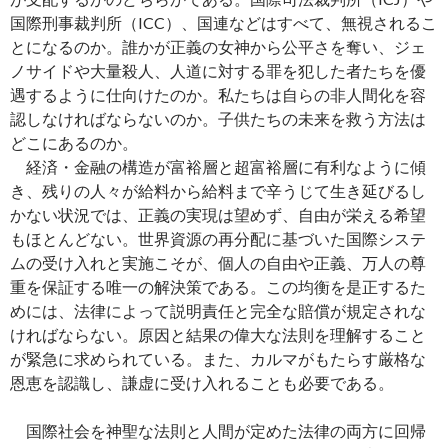
国際刑事裁判所（ICC）、国連などはすべて、無視されるこ
とになるのか。誰かが正義の女神から公平さを奪い、ジェ
ノサイドや大量殺人、人道に対する罪を犯した者たちを優
遇するように仕向けたのか。私たちは自らの非人間化を容
認しなければならないのか。子供たちの未来を救う方法は
どこにあるのか。
経済・金融の構造が富裕層と超富裕層に有利なように傾
き、残りの人々が給料から給料まで辛うじて生き延びるし
かない状況では、正義の実現は望めず、自由が栄える希望
もほとんどない。世界資源の再分配に基づいた国際システ
ムの受け入れと実施こそが、個人の自由や正義、万人の尊
重を保証する唯一の解決策である。この均衡を是正するた
めには、法律によって説明責任と完全な賠償が規定されな
ければならない。原因と結果の偉大な法則を理解すること
が緊急に求められている。また、カルマがもたらす厳格な
恩恵を認識し、謙虚に受け入れることも必要である。
国際社会を神聖な法則と人間が定めた法律の両方に回帰