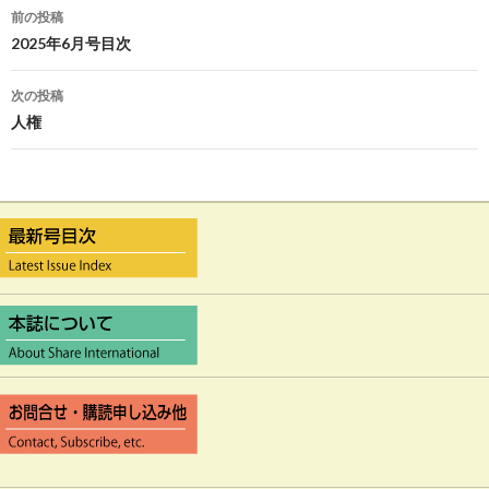
前の投稿
投
2025年6月号目次
稿
次の投稿
ナ
人権
ビ
ゲ
ー
シ
ョ
ン