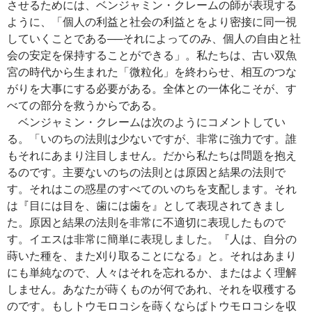
させるためには、ベンジャミン・クレームの師が表現する
ように、「個人の利益と社会の利益とをより密接に同一視
していくことである──それによってのみ、個人の自由と社
会の安定を保持することができる」。私たちは、古い双魚
宮の時代から生まれた「微粒化」を終わらせ、相互のつな
がりを大事にする必要がある。全体との一体化こそが、す
べての部分を救うからである。
ベンジャミン・クレームは次のようにコメントしてい
る。「いのちの法則は少ないですが、非常に強力です。誰
もそれにあまり注目しません。だから私たちは問題を抱え
るのです。主要ないのちの法則とは原因と結果の法則で
す。それはこの惑星のすべてのいのちを支配します。それ
は『目には目を、歯には歯を』として表現されてきまし
た。原因と結果の法則を非常に不適切に表現したもので
す。イエスは非常に簡単に表現しました。『人は、自分の
蒔いた種を、また刈り取ることになる』と。それはあまり
にも単純なので、人々はそれを忘れるか、またはよく理解
しません。あなたが蒔くものが何であれ、それを収穫する
のです。もしトウモロコシを蒔くならばトウモロコシを収