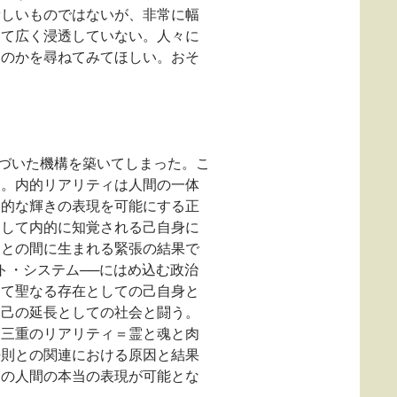
新しいものではないが、非常に幅
して広く浸透していない。人々に
なのかを尋ねてみてほしい。おそ
。
基づいた機構を築いてしまった。こ
る。内的リアリティは人間の一体
内的な輝きの表現を可能にする正
として内的に知覚される己自身に
ととの間に生まれる緊張の結果で
ト・システム──にはめ込む政治
して聖なる存在としての己自身と
、己の延長としての社会と闘う。
。三重のリアリティ＝霊と魂と肉
法則との関連における原因と結果
ての人間の本当の表現が可能とな