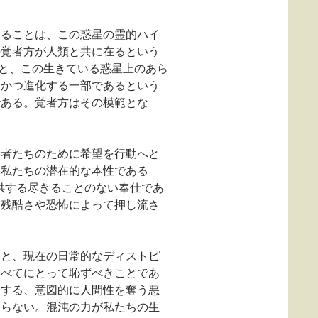
なることは、この惑星の霊的ハイ
の覚者方が人類と共に在るという
こと、この生きている惑星上のあら
欠かつ進化する一部であるという
である。覚者方はその模範とな
む者たちのために希望を行動へと
、私たちの潜在的な本性である
供する尽きることのない奉仕であ
る残酷さや恐怖によって押し流さ
解と、現在の日常的なディストピ
すべてにとって恥ずべきことであ
にする、意図的に人間性を奪う悪
ならない。混沌の力が私たちの生