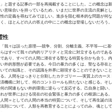
性」と題する記事の一部を再掲載することにした。この概念は
広い意味合いを持っているため、いまだに世界の主流の見解と
霊性の定義を尋ねてみてほしい。進歩を阻む根本的な問題が何
らく、ほとんどの人の答えの中にこの概念は登場しないだろう
霊性
「我々は誤った原理──競争、分割、分離主義、不平等──に
れらはすべて我々の内的リアリティと完全に対立するものであ
性であり、すべての人間に潜在する聖なる特質を分かち合う。
しい外的形態が必要である。今日の暴力の多くは、聖なる存在
ついての知識と、その認識を外界に顕現することのできないこ
ある。人間をはっきりと分割したカテゴリー ──実質上のカース
経済機構に対して、何のコントロールも持たないと感じる。そ
は何の関連もない外的環境に逆らって反応する。己自身と闘い
これが世界における現在の社会緊張と暴力の多くの根源にある
体人間＝としての人間の本当の特質について、そして再生誕の
の法則について、人類を再教育することによってのみ、魂とし
る」