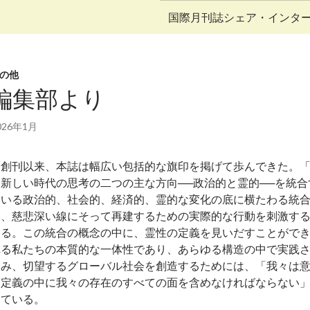
コンテンツへ移動
国際月刊誌シェア・インタ
の他
編集部より
026年1月
創刊以来、本誌は幅広い包括的な旗印を掲げて歩んできた。
は新しい時代の思考の二つの主な方向──政治的と霊的──を統
ている政治的、社会的、経済的、霊的な変化の底に横たわる統
い、慈悲深い線にそって再建するための実際的な行動を刺激す
ある。この統合の概念の中に、霊性の定義を見いだすことができ
れる私たちの本質的な一体性であり、あらゆる構造の中で実践
望み、切望するグローバル社会を創造するためには、「我々は
う定義の中に我々の存在のすべての面を含めなければならない
している。