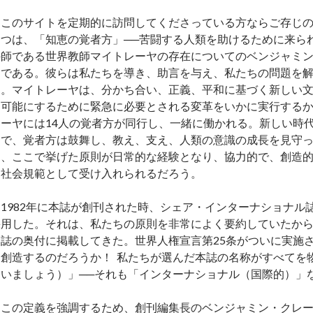
このサイトを定期的に訪問してくださっている方ならご存じ
一つは、「知恵の覚者方」──苦闘する人類を助けるために来ら
の師である世界教師マイトレーヤの存在についてのベンジャミ
とである。彼らは私たちを導き、助言を与え、私たちの問題を
る。マイトレーヤは、分かち合い、正義、平和に基づく新しい
を可能にするために緊急に必要とされる変革をいかに実行する
レーヤには14人の覚者方が同行し、一緒に働かれる。新しい時
中で、覚者方は鼓舞し、教え、支え、人類の意識の成長を見守
は、ここで挙げた原則が日常的な経験となり、協力的で、創造
る社会規範として受け入れられるだろう。
1982年に本誌が創刊された時、シェア・インターナショナル
採用した。それは、私たちの原則を非常によく要約していたか
本誌の奥付に掲載してきた。世界人権宣言第25条がついに実施
を創造するのだろうか！ 私たちが選んだ本誌の名称がすべてを
合いましょう）」──それも「インターナショナル（国際的）」
この定義を強調するため、創刊編集長のベンジャミン・クレーム