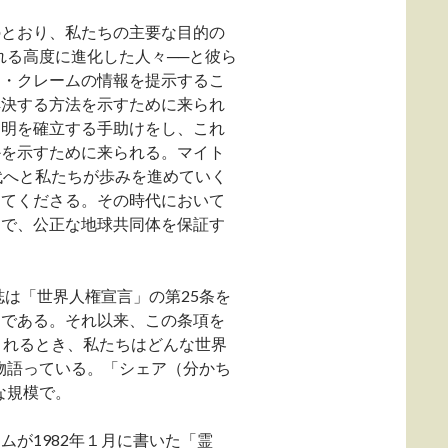
のとおり、私たちの主要な目的の
れる高度に進化した人々──と彼ら
ン・クレームの情報を提示するこ
解決する方法を示すために来られ
文明を確立する手助けをし、これ
かを示すために来られる。マイト
代へと私たちが歩みを進めていく
ってくださる。その時代において
的で、公正な地球共同体を保証す
誌は「世界人権宣言」の第25条を
らである。それ以来、この条項を
されるとき、私たちはどんな世界
物語っている。「シェア（分かち
な規模で。
が1982年１月に書いた「霊