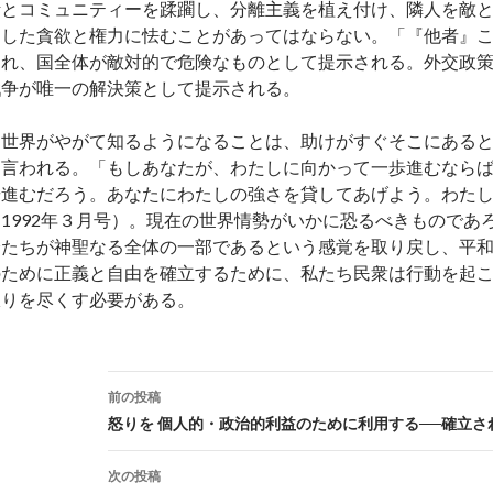
活とコミュニティーを蹂躙し、分離主義を植え付け、隣人を敵
逸した貪欲と権力に怯むことがあってはならない。「『他者』
まれ、国全体が敵対的で危険なものとして提示される。外交政
戦争が唯一の解決策として提示される。
世界がやがて知るようになることは、助けがすぐそこにある
は言われる。「もしあなたが、わたしに向かって一歩進むなら
歩進むだろう。あなたにわたしの強さを貸してあげよう。わた
（1992年３月号）。現在の世界情勢がいかに恐るべきものであ
分たちが神聖なる全体の一部であるという感覚を取り戻し、平
のために正義と自由を確立するために、私たち民衆は行動を起
限りを尽くす必要がある。
前の投稿
投
怒りを 個人的・政治的利益のために利用する──確立さ
稿
次の投稿