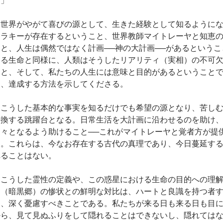
世界がやがて喜びの源として、生きた経験として知るように
アラキーが存在するということ、世界教師マイトレーヤと知恵
こと、人生は偶然ではなく計画──神の大計画──があるという
ゆる生命と同様に、人類はそうしたリアリティ（実相）の不可
こと、そして、私たちの人生には意味と目的があるということ
り、達成する方法を示してくださる。
こうした基本的な事実を知るだけでも希望の源となり、苦し
転換する跳躍台となる。日常生活を大計画に沿わせるのを助け
神々となるよう助けること──これがマイトレーヤと覚者方が提
る。これらは、今なお存在する古代の真理であり、今日蔓延す
れることはない。
こうした霊性の定義や、この惑星における生命の目的への理
ア（暗黒郷）の惨状との鮮明な対比は、ハートと良識を持つ者
り、深く憂慮すべきことである。私たちが来る日も来る日も目
から、見て見ぬふりをして隠れることはできないし、隠れては