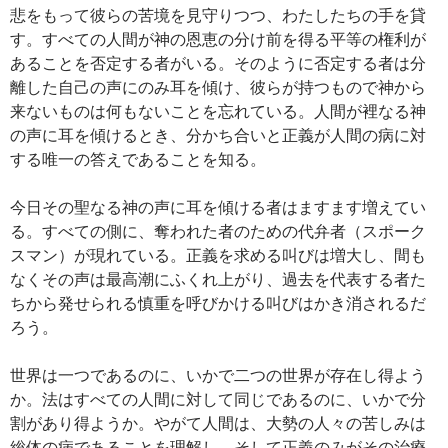
悲をもって彼らの苦境を見守りつつ、わたしたちの手を貸
す。すべての人間が神の恩恵の分け前を得る平等の権利が
あることを否定する者がいる。そのように否定する者は分
離した自己の声にのみ耳を傾け、彼らが持つもので神から
来ないものは何もないことを忘れている。人間が裡なる神
の声に耳を傾けるとき、分かち合いと正義が人間の病に対
する唯一の答えであることを知る。
今日その聖なる神の声に耳を傾ける者はますます増えてい
る。すべての側に、奪われた者のための代弁者（スポーク
スマン）が現れている。正義を求める叫びは増大し、間も
なくその声は最高潮にふくれ上がり、過去を代表する者た
ちから発せられる慎重を呼びかける叫びはかき消されるだ
ろう。
世界は一つであるのに、いかで二つの世界が存在し得よう
か。法はすべての人間に対して同じであるのに、いかで分
割があり得ようか。やがて人間は、大勢の人々の苦しみは
総体の病であることを理解し、そして正義のみがその治療