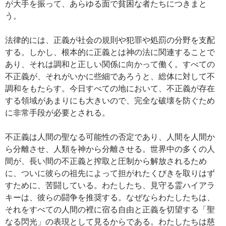
が大手を振って、あらゆる面で貧困な者たちにつきまと
う。
法律的には、正義が社会の規則や犯罪や処罰の分野を支配
する。しかし、根本的に正義とは神の法に関連することで
あり、それは調和と正しい関係に向かって働く。すべての
不正義が、それがいかに些細であろうと、総体に対して不
調和をもたらす。今日すべての地において、不正義が存在
する領域があまりにも大きいので、完全な破壊を防ぐため
に非常手段が必要とされる。
不正義は人間の聖なる可能性の否定であり、人間を人間か
ら分離させ、人類を神から分離させる。世界中の多くの人
間が、長い間の不正義と搾取と圧制から解放されるため
に、ついに彼らの祖先によって担がれたくびきを取りはず
すために、苦闘している。わたしたち、見守る霊ハイアラ
キーは、彼らの闘争を推奨する。なぜならわたしたちは、
それをすべての人間の裡に宿る自由と正義を切望する「聖
なる閃光」の表現として見るからである。わたしたちは慈