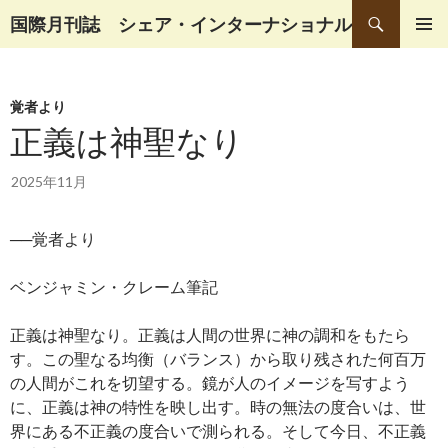
検
国際月刊誌 シェア・インターナショナル
索
コ
メインメ
ン
ニュー
テ
覚者より
ン
ツ
正義は神聖なり
へ
移
2025年11月
動
──覚者より
ベンジャミン・クレーム筆記
正義は神聖なり。正義は人間の世界に神の調和をもたら
す。この聖なる均衡（バランス）から取り残された何百万
の人間がこれを切望する。鏡が人のイメージを写すよう
に、正義は神の特性を映し出す。時の無法の度合いは、世
界にある不正義の度合いで測られる。そして今日、不正義